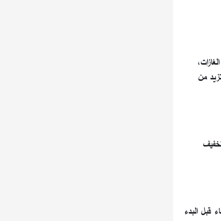
لغازات،
زيد من
تخفيف
ء قبل البدء