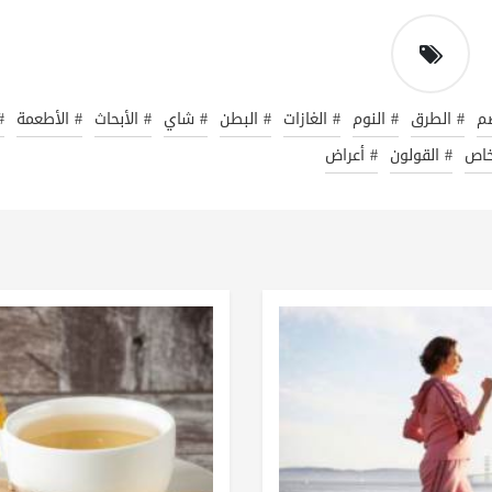
م
# الطرق
# النوم
# الغازات
# البطن
# شاي
# الأبحاث
# الأطعمة
#
خاص
# القولون
# أعراض