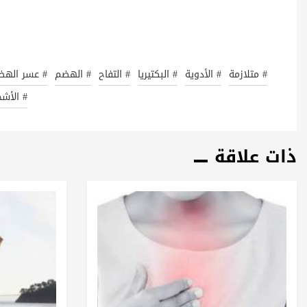
# متلازمة
# الأدوية
# البكتيريا
# التفاح
# الهضم
# عسر الهض
# الأش
ذات علاقة