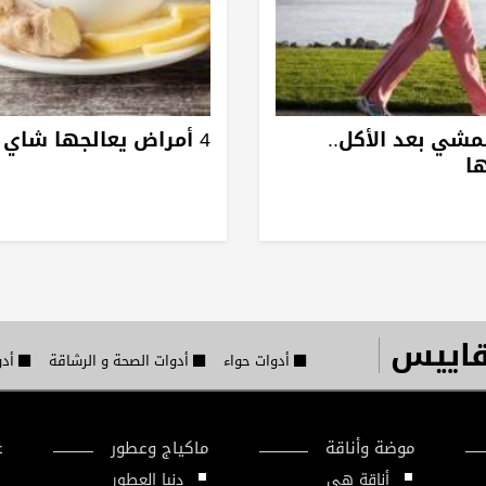
لمشي بعد الأكل..
4 أمراض يعالجها شاي الزنجبيل
ا
قاييس
أدوات حواء
أدوات الصحة و الرشاقة
أدو
موضة وأناقة
ماكياج وعطور
ع
أناقة هي
دنيا العطور