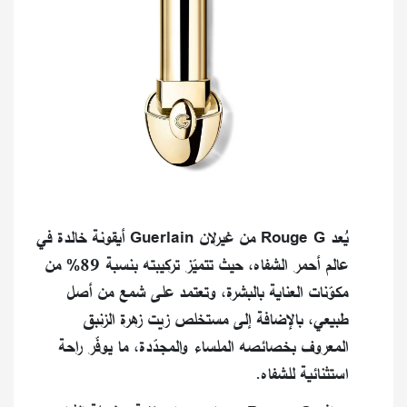
يُعد Rouge G من غيرلان Guerlain أيقونة خالدة في
عالم أحمر الشفاه، حيث تتميّز تركيبته بنسبة 89% من
مكوّنات العناية بالبشرة، وتعتمد على شمع من أصل
طبيعي، بالإضافة إلى مستخلص زيت زهرة الزنبق
المعروف بخصائصه الملساء والمجدّدة، ما يوفّر راحة
استثنائية للشفاه.