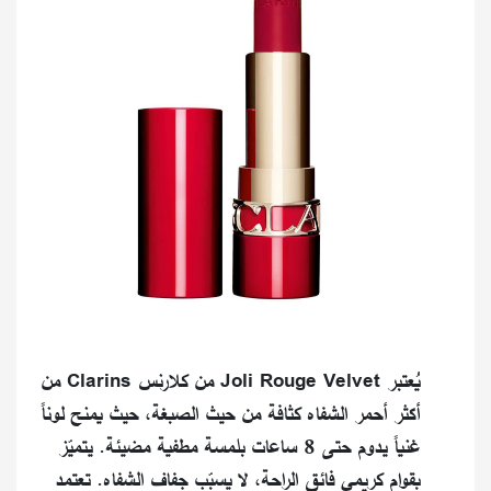
يُعتبر Joli Rouge Velvet من كلارنس Clarins من
أكثر أحمر الشفاه كثافة من حيث الصبغة، حيث يمنح لوناً
غنياً يدوم حتى 8 ساعات بلمسة مطفية مضيئة. يتميّز
بقوام كريمي فائق الراحة، لا يسبّب جفاف الشفاه. تعتمد