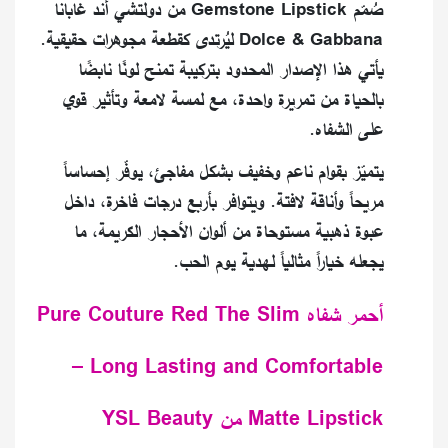
صُمّم Gemstone Lipstick من دولتشي أند غابانا
Dolce & Gabbana ليُرتدى كقطعة مجوهرات حقيقية.
يأتي هذا الإصدار المحدود بتركيبة تمنح لونًا نابضًا
بالحياة من تمريرة واحدة، مع لمسة لامعة وتأثير قوي
على الشفاه.
يتميّز بقوام ناعم وخفيف بشكل مفاجئ، يوفّر إحساساً
مريحاً وأناقة لافتة. ويتوافر بأربع درجات فاخرة، داخل
عبوة ذهبية مستوحاة من ألوان الأحجار الكريمة، ما
يجعله خياراً مثالياً لهدية يوم الحب.
أحمر شفاه Pure Couture Red The Slim
– Long Lasting and Comfortable
Matte Lipstick من YSL Beauty