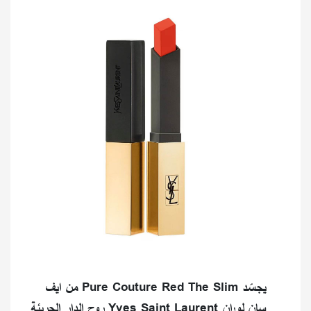
يجسّد Pure Couture Red The Slim من ايف
سان لوران Yves Saint Laurent روح الدار الجريئة