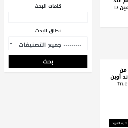
م عند
كلمات البحث
ن D
نطاق البحث
بحث
 من
د أوبن
True R
اقراء المزيد