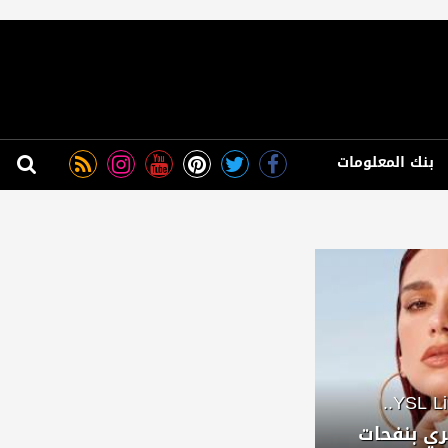
بنك المعلومات
عطر YSL Libre L'Eau Nue..
ي بنفحات