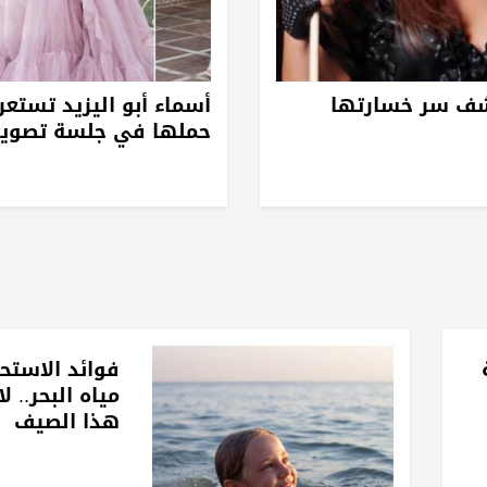
شف سر خسارتها
أسماء أبو اليزيد تستع
حملها في جلسة تصوير
فوائد الاستح
مياه البحر.. ل
هذا الصيف