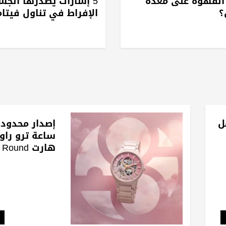
لقهوة على معدة
5 إشارات يُصدرها الجس
؟
الإفراط في تناول فيتامي
ل
إصدار محدود
ساعة ترو راون
هارت ound
Open Heart من رادو