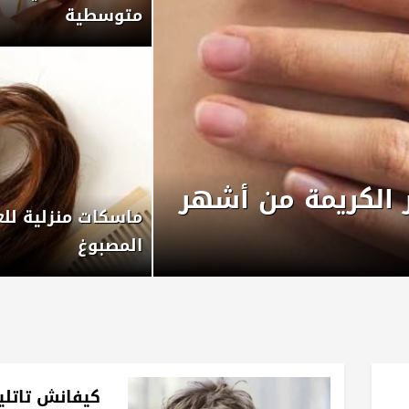
متوسطية
 الكريمة من أشهر
ماسكات منزلية للع
المصبوغ
كيفانش تاتلي