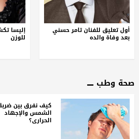
أول تعليق للفنان تامر حسني
إليسا تك
بعد وفاة والده
للوزن
صحة وطب
كيف نفرق بين ضربة
الشمس والإجهاد
الحراري؟