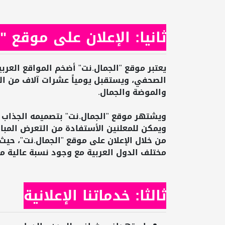
ثانيا: الإعلان على موقع "
يعتبر موقع "الجمال.نت" أضخم المواقع العرب
الصحفي، ويستقبل يومياً عشرات آلاف من الز
والموضة والجمال.
ويشتهر موقع "الجمال.نت" بتصميمه الجذاب 
ويمكن للمعلنين الأستفادة من التعرض المباش
من خلال الإعلان على موقع "الجمال.نت"، حيث
مختلف الدول العربية مع وجود نسبة عالية م
ثالثا: خدماتنا الإعلانية