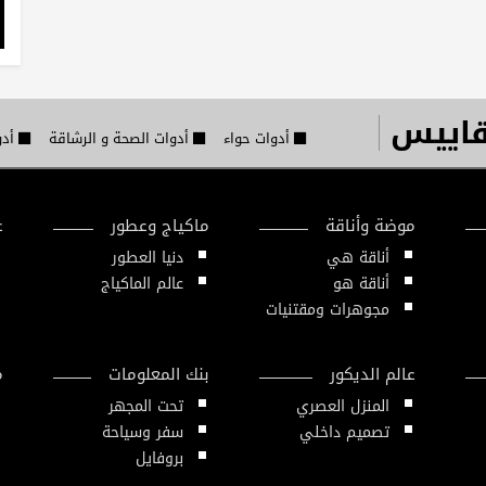
قاييس
أدوات حواء
أدوات الصحة و الرشاقة
أدو
موضة وأناقة
ماكياج وعطور
ع
أناقة هي
دنيا العطور
أناقة هو
عالم الماكياج
مجوهرات ومقتنيات
عالم الديكور
بنك المعلومات
م
المنزل العصري
تحت المجهر
تصميم داخلي
سفر وسياحة
بروفايل