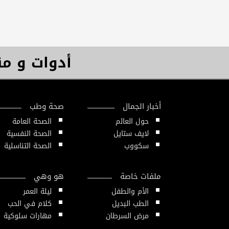
أدوات و م
أخبار الجمال
صحة وطب
حول العالم
الصحة العامة
لايف ستايل
الصحة النفسية
سكووب
الصحة التناسلية
ملفات خاصة
هو وهي
الأم والطفل
ليلة العمر
الطب البديل
كلام في الحب
مرض السرطان
مهارات سلوكية