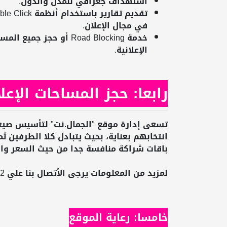
استهداف جغرافي للمدن والدول.
في مجال الإعلان.
خدمة Road Blocking أو ح
الإعلانية.
رابعا: حجز المساحات الإعلا
تسعى إدارة موقع "الجمال.نت" لتأسيس صيغة
انتخابهم بعناية، بحيث يتبادل كلا الطرفين ث
باقات شراكة منافسة جدا من حيث السعر وال
لمزيد من المعلومات يرجى الأتصال بنا علي 9922 111 2010+، أو فضلاً إضغط هنا.
خامسا: رعاية الموقع