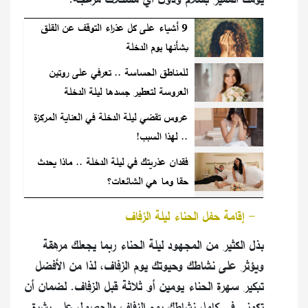
9 أشياء على كل عذراء التوقف عن القلق
بشأنها يوم الدخلة
للمناطق الحساسة .. تعرفي على روتين
العروسة لتعطير جسدها ليلة الدخلة
عروس تقضي ليلة الدخلة في العناية المركزة
.. لهذا السبب!
فقدان عذريتك في ليلة الدخلة .. ماذا يحدث
حقا وما هي الشائعات؟
١
-
إقامة حفل الحناء ليلة الزفاف
بذل الكثير من المجهود ليلة الحناء ربما يجعلك مرهقة
ويؤثر على نشاطك وحيوتك يوم الزفاف، لذا من الأفضل
تبكير سهرة الحناء يومين أو ثلاثة قبل الزفاف. لضمان أن
تكوني في كامل نشاطك يوم الزفاف والحصول على بشرة