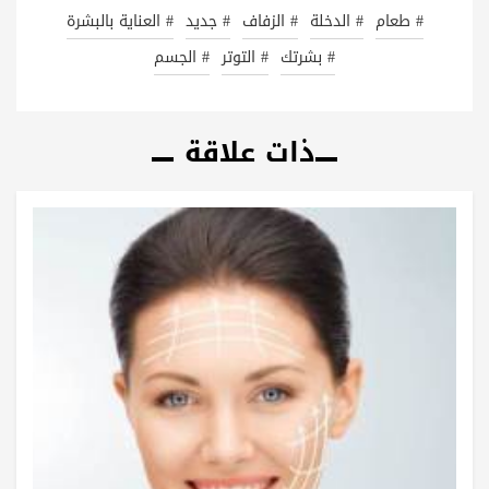
# طعام
# الدخلة
# الزفاف
# جديد
# العناية بالبشرة
# بشرتك
# التوتر
# الجسم
ذات علاقة