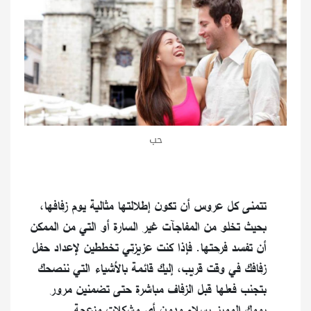
حب
تتمنى كل عروس أن تكون إطلالتها مثالية يوم زفافها،
بحيث تخلو من المفاجآت غير السارة أو التي من الممكن
أن تفسد فرحتها. فإذا كنت عزيزتي تخططين لإعداد حفل
زفافك في وقت قريب، إليك قائمة بالأشياء التي ننصحك
بتجنب فعلها قبل الزفاف مباشرة حتى تضمنين مرور
يومك المميز بسلام ودون أي مشكلات مزعجة
.