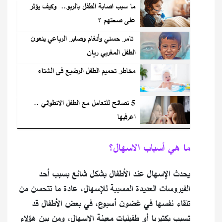
ما سبب اصابة الطفل بالربو.. وكيف يؤثر
على صحتهم ؟
تامر حسني وأنغام وصابر الرباعي ينعون
الطفل المغربي ريان
مخاطر تحميم الطفل الرضيع فى الشتاء
5 نصائح للتعامل مع الطفل الانطوائي ..
اعرفيها
ما هي أسباب الاسهال؟
يحدث الإسهال عند الأطفال بشكل شائع بسبب أحد
الفيروسات العديدة المسببة للإسهال، عادة ما تتحسن من
تلقاء نفسها في غضون أسبوع، في بعض الأطفال قد
تسبب بكتيريا أو طفيليات معينة الإسهال، ومن بين هؤلاء