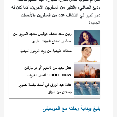
وديع الصافي، والكثير من المطربين الآخرين، كما كان له
دور كبير في اكتشاف عدد من المطربين والأصوات
الجديدة.
ركين سعد تكشف كواليس مشهد الحريق من
مسلسل "سفاح الجيزة".. فيديو
خلطات طبيعية من زيت الزيتون للبشرة
عطر جديد من لانكوم "أو دو بارفان
IDÔLE NOW " لفصل الخريف
غادة عبد الرازق في أحدث جلسة تصوير
بفستان من اللؤلؤ
بليغ وبداية رحلته مع الموسيقى