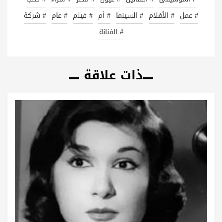
# عمل
# الأفلام
# السينما
# أم
# فيلم
# عام
# شركة
# الفنانة
ذات علاقة