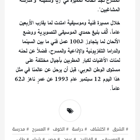
المسرح نجد ألحانه المميزة في "ريا وسكينة" و"مدرسة
المشاغبين".
خلال مسيرة فنية وموسيقية امتدت لما يقارب الأربعين
عاماً، ألَّف بليغ حمدي الموسيقى التصويرية ووضع
الألحان لما يتجاوز الـ100 عمل فني ما بين السينما
والدراما التلفزيونية والإذاعية والمسرح، فضلاً عن لحنه
لمئات الأغنيات لكبار المطربين بأجيال مختلفة على
مستوى الوطن العربي، قبل أن يرحل عن عالمنا في مثل
هذا اليوم 12 سبتمبر عام 1993 عن عمرٍ ناهز الـ62
عاماً.
# الشرق
# اكتشاف
# دراسة
# الخوف
# المسرح
# مدرسة
# الموسيقى
# الفنانين
# عيون
# مصر
# شراء
# طلب