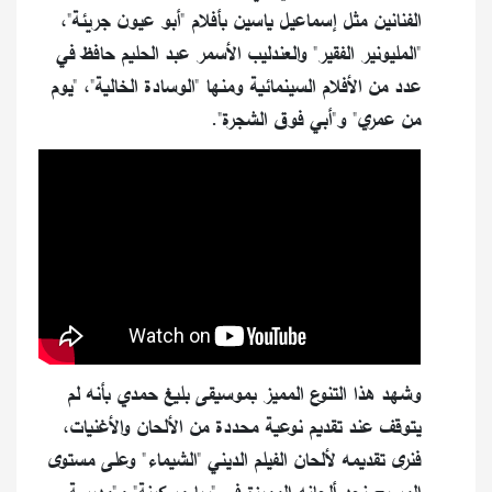
الفنانين مثل إسماعيل ياسين بأفلام "أبو عيون جريئة"،
"المليونير الفقير" والعندليب الأسمر عبد الحليم حافظ في
عدد من الأفلام السينمائية ومنها "الوسادة الخالية"، "يوم
من عمري" و"أبي فوق الشجرة".
وشهد هذا التنوع المميز بموسيقى بليغ حمدي بأنه لم
يتوقف عند تقديم نوعية محددة من الألحان والأغنيات،
فنرى تقديمه لألحان الفيلم الديني "الشيماء" وعلى مستوى