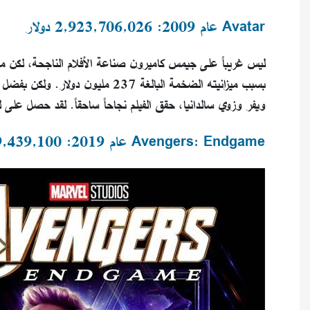
Avatar عام 2009: 2,923,706,026 دولار
بسبب ميزانيته الضخمة البالغة 237 
ويفر وزوي سالدانيا، حقق الفيلم نجاحاً ساحقاً. لقد حصل على لقب الفي
Avengers: Endgame عام 2019: 2,799,439,100 دولار