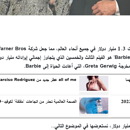
الإصدار السينمائي الأعلى ربحاً على الإطلاق. وهذا يجعل فيلم "Barbie" هو الفيلم الثالث والخمسين الذي يتجاوز إجمالي إيراداته م
إلى Barbie.
ما
all of me عطر جديد من Narciso Rodriguez
الصحة العالمية تحذر من اتجاهات "مقلقة" لكوفيد-19