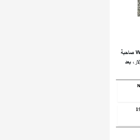
بعد شهر واحد من صدوره، حقق فيلم "Barbie" إيرادات تجاوزت 1.3 مليار دولار في جميع أنحاء العالم، مما جعل شركة Warner Bros صاحبة
ليار دولار، بعد