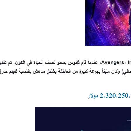
تم تصوير الفيلم بعد أيام قليلة من الفيلم السابق، Avengers: Infinity War، عندما قام ثانوس بمحو نصف الحياة في الكون. ت
تمة سلسلة Avengers (في الوقت الحالي) وكان مليئاً بجرعة كبيرة من العاطفة بشكلٍ مدهش بالنسبة لفيلم