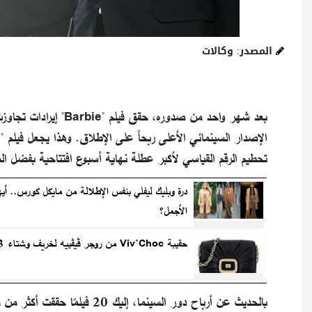
المصدر: وكالات
تحطيم الرقم القياسي لأكبر عطلة نهاية أسبوع افتتاحية بفضل المخرجة Greta Gerwig، التي أعادت الحياة 
درة وبليك ليفلي بنفس الإطلالة من مايكل كورس.. أيه
الأجمل؟
حقيبة Viv’Choc من روجر ڤيڤييه لخريف وشتاء 2023
بالحديث عن أرباح دور السينما، إليك 20 فيلمًا حققت أكثر من مليار دولار، نستعرضها في الموضوع التالي..