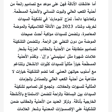
أما عاشقات الأناقة فهنّ على موعد مع تصاميم رائعة من
أحذية الكعب العالي والبوت النسائي والأحذية المسطّحة.
وكعادتها دائماً، تمزج "شومارت" في تشكيلة السيدات
لخريف وشتاء 2023 بين الأناقة الكلاسيكية والموضة
المعاصرة، وتضمن للسيدات مواكبة أحدث صيحات
الموضة من دون التخلي عن الراحة. وتتضمن التشكيلة
تصاميم متطابقة من الأحذية والحقائب المزيّنة بشعار
علامات شهيرة مثل "سيليستي" و"إل". وتقدّم الأحذية
المسطّحة خياراً مثالياً للسيدات كثيرات الانشغال وتتناغم
مع أسلوب حياتهن العملي. كما تضم التشكيلة خيارات لا
متناهية من أحذية الكعب العالي والصنادل والجزمات
المثالية للسهرات والحفلات. وتجمع كل تصاميم تشكيلة
السيدات بين البساطة والراحة لتضمن الاستمتاع بالأنشطة
الخارجية بأناقة. وتركز العديد من الأحذية والحقائب ضمن
التشكيلة على الإكسسوارات المعدنية وشعار العلامات