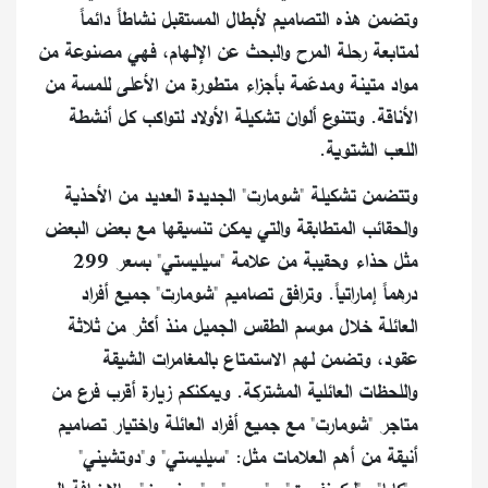
وتضمن هذه التصاميم لأبطال المستقبل نشاطاً دائماً
لمتابعة رحلة المرح والبحث عن الإلهام، فهي مصنوعة من
مواد متينة ومدعّمة بأجزاء متطورة من الأعلى للمسة من
الأناقة. وتتنوع ألوان تشكيلة الأولاد لتواكب كل أنشطة
اللعب الشتوية.
وتتضمن تشكيلة "شومارت" الجديدة العديد من الأحذية
والحقائب المتطابقة والتي يمكن تنسيقها مع بعض البعض
مثل حذاء وحقيبة من علامة "سيليستي" بسعر 299
درهماً إماراتياً. وترافق تصاميم "شومارت" جميع أفراد
العائلة خلال موسم الطقس الجميل منذ أكثر من ثلاثة
عقود، وتضمن لهم الاستمتاع بالمغامرات الشيقة
واللحظات العائلية المشتركة. ويمكنكم زيارة أقرب فرع من
متاجر "شومارت" مع جميع أفراد العائلة واختيار تصاميم
أنيقة من أهم العلامات مثل: "سيليستي" و"دوتشيني"