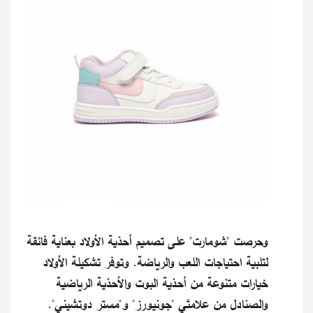
وحرصت "شومارت" على تصميم أحذية الأولاد بعناية فائقة
لتلبية احتياجات اللعب والرياضة. وتوفر تشكيلة الأولاد
خيارات متنوعة من أحذية البوت والأحذية الرياضية
والصنادل من علامتَي "جونيورز" و"مستر دوتشيني".