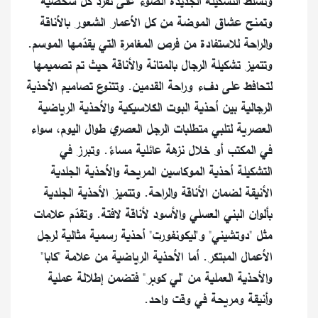
وتسلّط التشكيلة الجديدة الضوء على تفرد كل شخصية
وتمنح عشاق الموضة من كل الأعمار الشعور بالأناقة
والراحة للاستفادة من فرص المغامرة التي يقدّمها الموسم.
وتتميز تشكيلة الرجال بالمتانة والأناقة حيث تم تصميمها
لتحافط على دفء وراحة القدمين. وتتنوع تصاميم الأحذية
الرجالية بين أحذية البوت الكلاسيكية والأحذية الرياضية
العصرية لتلبي متطلبات الرجل العصري طوال اليوم، سواء
في المكتب أو خلال نزهة عائلية مساءً. وتبرز في
التشكيلة أحذية الموكاسين المريحة والأحذية الجلدية
الأنيقة لضمان الأناقة والراحة. وتتميز الأحذية الجلدية
بألوان البني العسلي والأسود لأناقة لافتة. وتقدّم علامات
مثل "دوتشيني" و"ليكونفورت" أحذية رسمية مثالية لرجل
الأعمال المبتكر. أما الأحذية الرياضية من علامة "كابا"
والأحذية العملية من "لي كوبر" فتضمن إطلالة عملية
وأنيقة ومريحة في وقت واحد.