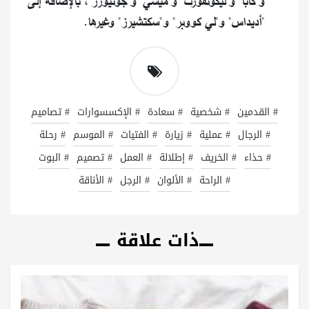
و"كابا" و"ليكونفورت" و"ميسي" و"جونيورز"، بالإضافة إلى
"أديداس" و"لي كووبر" و"سكتشيرز" وغيرها.
# القدمين
# شخصية
# سعادة
# الإكسسوارات
# تصاميم
# الرجال
# عملية
# زيارة
# الفتيات
# الموسم
# رحلة
# حذاء
# الخريف
# إطلالة
# العمل
# تصميم
# البوت
# الراحة
# الألوان
# الرجل
# الأناقة
ذات علاقة