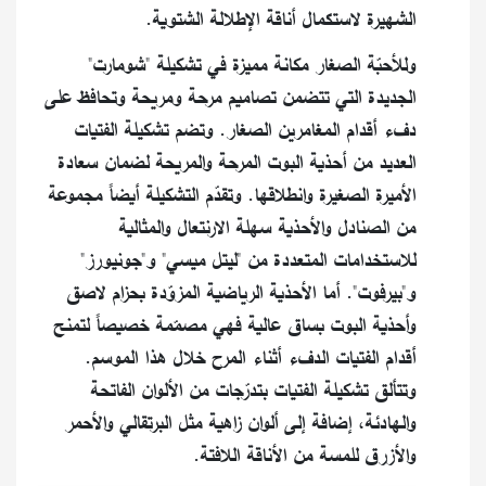
الشهيرة لاستكمال أناقة الإطلالة الشتوية.
وللأحبّة الصغار مكانة مميزة في تشكيلة "شومارت"
الجديدة التي تتضمن تصاميم مرحة ومريحة وتحافظ على
دفء أقدام المغامرين الصغار. وتضم تشكيلة الفتيات
العديد من أحذية البوت المرحة والمريحة لضمان سعادة
الأميرة الصغيرة وانطلاقها. وتقدّم التشكيلة أيضاً مجموعة
من الصنادل والأحذية سهلة الارنتعال والمثالية
للاستخدامات المتعددة من "ليتل ميسي" و"جونيورز"
و"بيرفوت". أما الأحذية الرياضية المزوّدة بحزام لاصق
وأحذية البوت بساق عالية فهي مصمّمة خصيصاً لتمنح
أقدام الفتيات الدفء أثناء المرح خلال هذا الموسم.
وتتألق تشكيلة الفتيات بتدرّجات من الألوان الفاتحة
والهادئة، إضافة إلى ألوان زاهية مثل البرتقالي والأحمر
والأزرق للمسة من الأناقة اللافتة.