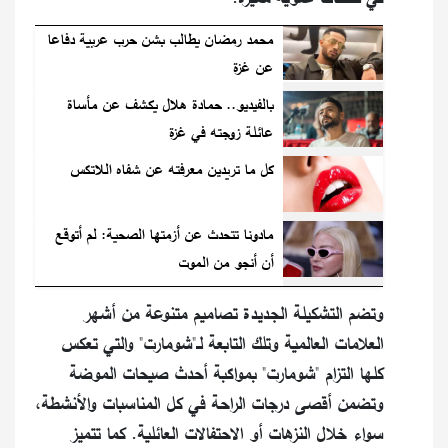
محمد رمضان يطالب بشن حرب عربية دفاعا
عن غزة
بالفيديو.. حمادة هلال يكشف عن مأساة
عائلة زوجته في غزة
كل ما تريدين معرفته عن شفاه اللاتكس
مادونا تتحدث عن أزمتها الصحية: لم أتوقع
أن أنجو من الموت
وتضم التشكيلة الجديدة تصاميم متنوعة من أشهر
العلامات العالمية وتلك التابعة لـ"شومارت" والتي تعكس
كلها التزام "شومارت" بمواكبة أحدث صيحات الموضة
وتضمن أقصى درجات الراحة في كل المناسبات والأنشطة،
سواء خلال النزهات أو الاحتفالات العائلية. كما تتميز