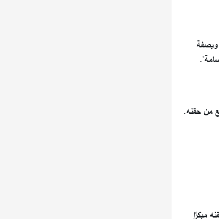
 وبصفة
امة".
ع من حقنه.
ه مبكرًا