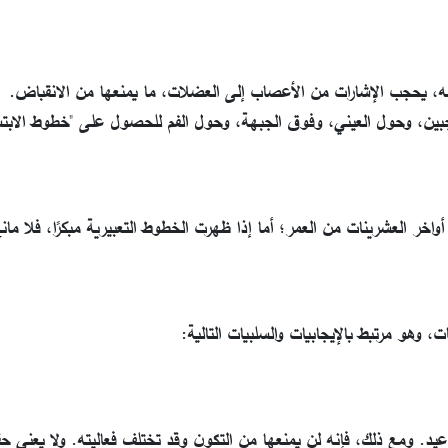
لوجه، يحجب الإشارات من الأعصاب إلى العضلات، ما يمنعها من الانقباض.
جبين، وحول العيني، وفوق الجبهة، وحول الفم للحصول على "خطوط الابتس
ر العشرينات من العمر؛ أما إذا ظهرت الخطوط التعبيرية مبكرًا، فلا مان
 وهو مرتبط بالإيجابيات والسلبيات التالية:
عيد. ومع ذلك، فإنه لن يمنعها من التكون وقد تختلف فعاليته. ولا يعني حقن