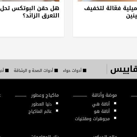
يلية فعّالة لتخفيف
هل حقن البوتكس تحل
ينين
التعرق الزائد؟
قاييس
أدوات حواء
أدوات الصحة و الرشاقة
أدو
موضة وأناقة
ماكياج وعطور
ع
أناقة هي
دنيا العطور
أناقة هو
عالم الماكياج
مجوهرات ومقتنيات