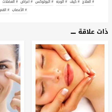
# العلاج
# كيف
# الوجه
# البوتوكس
# أعراض
# العضلات
# الأعصاب
# الفم
ذات علاقة