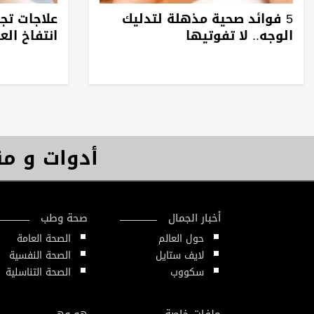
5 فوائد صحية مذهلة لتدليك
علاجات تجم
الوجه.. لا تفوتيها
انتفاخ الع
أدوات و م
أخبار الجمال
صحة وطب
حول العالم
الصحة العامة
لايف ستايل
الصحة النفسية
سكووب
الصحة التناسلية