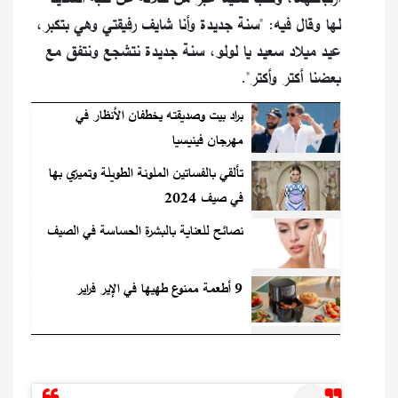
لها وقال فيه: "سنة جديدة وأنا شايف رفيقتي وهي بتكبر،
عيد ميلاد سعيد يا لولو، سنة جديدة نتشجع ونتفق مع
بعضنا أكتر وأكتر".
براد بيت وصديقته يخطفان الأنظار في
مهرجان فينيسيا
تألقي بالفساتين الملونة الطويلة وتميزي بها
في صيف 2024
نصائح للعناية بالبشرة الحساسة في الصيف
9 أطعمة ممنوع طهيها في الإير فراير