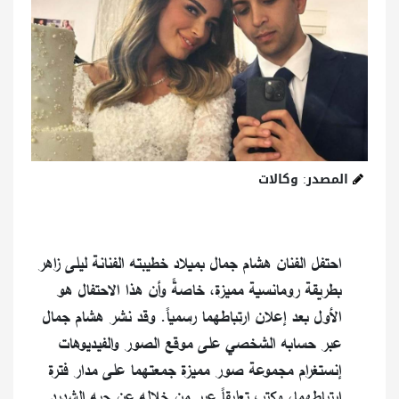
المصدر: وكالات
احتفل الفنان هشام جمال بميلاد خطيبته الفنانة ليلى زاهر
بطريقة رومانسية مميزة، خاصةً وأن هذا الاحتفال هو
الأول بعد إعلان ارتباطهما رسمياً. وقد نشر هشام جمال
عبر حسابه الشخصي على موقع الصور والفيديوهات
إنستغرام مجموعة صور مميزة جمعتهما على مدار فترة
ارتباطهما، وكتب تعليقاً عبر من خلاله عن حبه الشديد