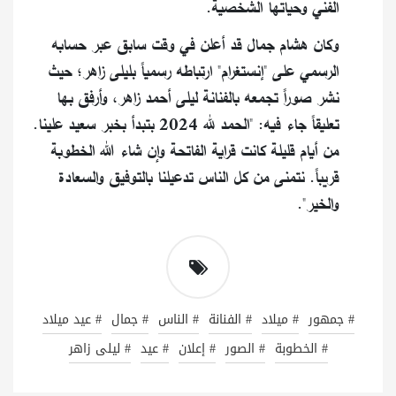
الفني وحياتها الشخصية.
وكان هشام جمال قد أعلن في وقت سابق عبر حسابه
الرسمي على "إنستغرام" ارتباطه رسمياً بليلى زاهر؛ حيث
نشر صوراً تجمعه بالفنانة ليلى أحمد زاهر، وأرفق بها
تعليقاً جاء فيه: "الحمد لله 2024 بتبدأ بخبر سعيد علينا.
من أيام قليلة كانت قراية الفاتحة وإن شاء الله الخطوبة
قريباً. نتمنى من كل الناس تدعيلنا بالتوفيق والسعادة
والخير".
# جمهور
# ميلاد
# الفنانة
# الناس
# جمال
# عيد ميلاد
# الخطوبة
# الصور
# إعلان
# عيد
# ليلى زاهر