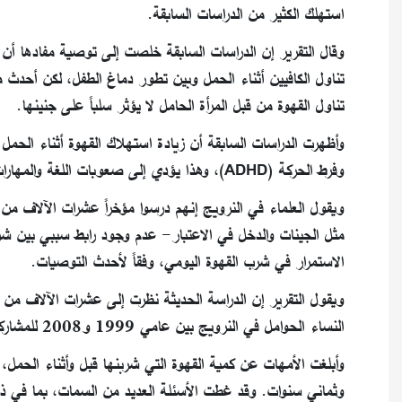
استهلك الكثير من الدراسات السابقة.
وقال التقرير إن الدراسات السابقة خلصت إلى توصية مفادها أن ع
تناول الكافيين أثناء الحمل وبين تطور دماغ الطفل، لكن أحدث م
تناول القهوة من قبل المرأة الحامل لا يؤثر سلباً على جنينها.
وأظهرت الدراسات السابقة أن زيادة استهلاك القهوة أثناء الح
وفرط الحركة (ADHD)، وهذا يؤدي إلى صعوبات اللغة والمهارات الحركية والانتباه وفرط النشاط والسلوك الاندفاعي.
ويقول العلماء في النرويج إنهم درسوا مؤخراً عشرات الآلاف م
مثل الجينات والدخل في الاعتبار- عدم وجود رابط سببي بين شر
الاستمرار في شرب القهوة اليومي، وفقاً لأحدث التوصيات.
ويقول التقرير إن الدراسة الحديثة نظرت إلى عشرات الآلاف من 
النساء الحوامل في النرويج بين عامي 1999 و2008 للمشاركة، وشاركت 58694 امرأة مع أطفالهن.
وأبلغت الأمهات عن كمية القهوة التي شربنها قبل وأثناء الحم
وثماني سنوات. وقد غطت الأسئلة العديد من السمات، بما في ذلك 