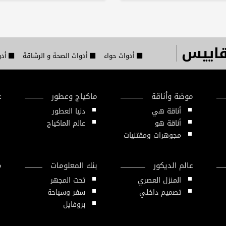
قاييس
أدوات حواء
أدوات الصحة و الرشاقة
أدو
موضة وأناقة
ماكياج وعطور
ع
أناقة هي
دنيا العطور
أناقة هو
عالم الماكياج
مجوهرات ومقتنيات
عالم الديكور
بنك المعلومات
م
المنزل العصري
تحت المجهر
تصميم داخلي
سفر وسياحة
بروفايل