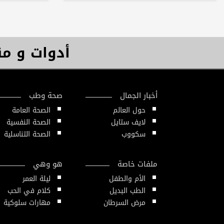
أدوات و م
أخبار الجمال
صحة وطب
حول العالم
الصحة العامة
لايف ستايل
الصحة النفسية
سكووب
الصحة التناسلية
ملفات خاصة
هو وهي
الأم والطفل
ليلة العمر
الطب البديل
كلام في الحب
مرض السرطان
مهارات سلوكية