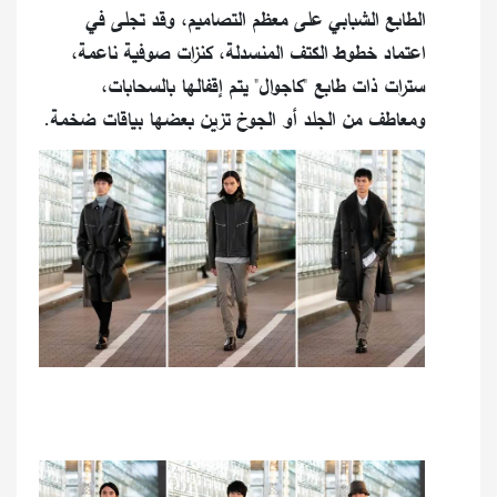
الطابع الشبابي على معظم التصاميم، وقد تجلى في
اعتماد خطوط الكتف المنسدلة، كنزات صوفية ناعمة،
سترات ذات طابع "كاجوال" يتم إقفالها بالسحابات،
ومعاطف من الجلد أو الجوخ تزين بعضها بياقات ضخمة.