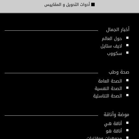
أدوات التحويل و المقاييس
أخبار الجمال
حول العالم
لايف ستايل
سكووب
صحة وطب
الصحة العامة
الصحة النفسية
الصحة التناسلية
موضة وأناقة
أناقة هي
أناقة هو
مجوهرات ومقتنيات