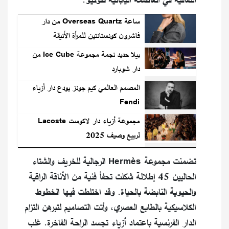
ساعة Overseas Quartz من دار
فاشرون كونستانتين للمرأة الأنيقة
بيلا حديد نجمة مجموعة Ice Cube من
دار شوبارد
المصمم العالمي كيم جونز يودع دار أزياء
Fendi
مجموعة أزياء دار لاكوست Lacoste
لربيع وصيف 2025
تضمنت مجموعة Hermès الرجالية للخريف والشتاء
الحاليين 45 إطلالة شكلت تحفاً فنية من الأناقة الراقية
والحيوية النابضة بالحياة. وقد اختلطت فيها الخطوط
الكلاسيكية بالطابع العصري، وأتت التصاميم لتبرهن التزام
الدار الفرنسية باعتماد أزياء تجسد الراحة الفاخرة. غلب