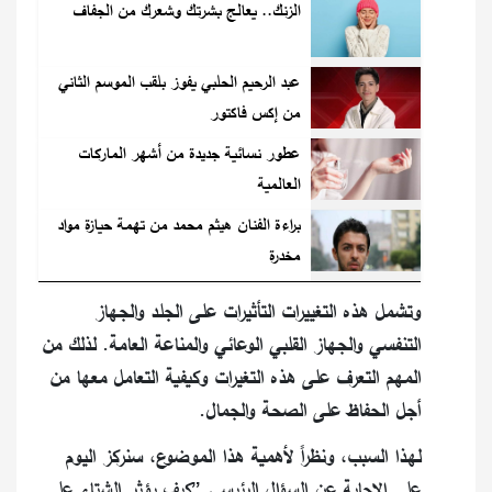
الزنك.. يعالج بشرتك وشعرك من الجفاف
عبد الرحيم الحلبي يفوز بلقب الموسم الثاني
من إكس فاكتور
عطور نسائية جديدة من أشهر الماركات
العالمية
براءة الفنان هيثم محمد من تهمة حيازة مواد
مخدرة
وتشمل هذه التغييرات التأثيرات على الجلد والجهاز
التنفسي والجهاز القلبي الوعائي والمناعة العامة. لذلك من
المهم التعرف على هذه التغيرات وكيفية التعامل معها من
أجل الحفاظ على الصحة والجمال.
لهذا السبب، ونظراً لأهمية هذا الموضوع، سنركز اليوم
على الإجابة عن السؤال الرئيسي ”كيف يؤثر الشتاء على