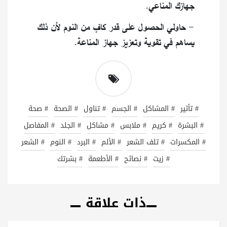
جهازك المناعي.
- حاولي الحصول على قدر كافٍ من النوم لأن ذلك
يساهم في تقوية وتعزيز جهاز المناعة.
# تأثير
# المشاكل
# الجسم
# تناول
# الصحة
# صحة
# البشرة
# كريم
# ملابس
# مشاكل
# الجلد
# المفاصل
# المكسرات
# تلف الشعر
# الألم
# البرد
# النوم
# الشعر
# زيت
# نصائح
# الأطعمة
# بشرتك
ذات علاقة