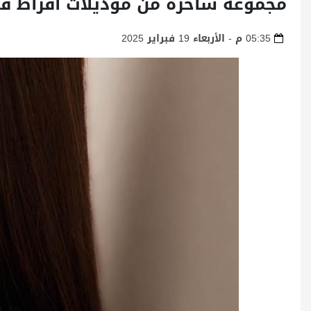
مجموعة ساحرة من موديلات أقراط فخم
05:35 م - الأربعاء 19 فبراير 2025