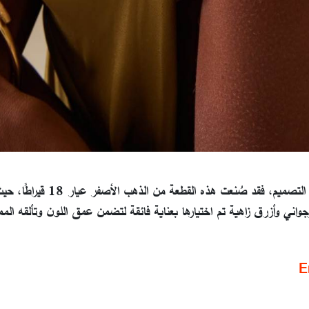
تُعد أقراط Sage تجسيدًا مثاليًا لفلسفة Future Fortune في التصميم، فقد صُنعت هذه
ني وأزرق زاهية تم اختيارها بعناية فائقة لتضمن عمق اللون وتألقه الممي