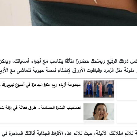
عكس ذوقكِ الرفيع ويمنحكِ حضورًا متألقًا يتناسب مع أجواء أمسياتك، ويمكن
ملونة مثل الزمرد والياقوت الأزرق لإضفاء لمسة حيوية تتماشى مع الأزياء
مجموعة أزياء ريم عكرا الجاهزة في أسبوع نيويورك 
لصاحباب البشرة الحساسة.. طرق فعالة في إزالة شع
لائم اطلالتك الأنيقة، حيث تلائم هذه الأقراط الجذابة أناقتك الساحرة في 