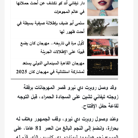
دار تيفاني أند كو تكشف عن أحدث حملاتها
في عالم المجوهرات
سلمى أبو ضيف بإطلالة صيفية بسيطة في
أحدث ظهور لها
لأول مرة في تاريخه.. مهرجان كان يضع
قيودًا على الإطلالات الجريئة
مهرجان القاهرة السينمائي الدولي يستعد
لمشاركة استثنائية في مهرجان كان 2025
وقد وصل روبرت دي نيرو قصر المهرجانات برفقة
زوجته تيفاني تشين على السجادة الحمراء، قبل التوجه
لقاعة حفل الإفتتاح.
وعند وصول روبرت دي نيرو، وقف الجمهور وهتف له
بحرارة، وانضمّ إلى النجم البالغ من العمر 81 عامًا، على
المسرح نجم هوليوود ليوناردو دي كابريو، الذي قدّم له