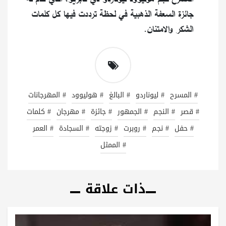
جائزة السعفة الذهبية في لحظة ترددت فيها كل كلمات
الشكر والامتنان.
# المسرح
# ليوناردو
# البالغ
# هوليوود
# المهرجانات
# قصر
# النجم
# الجمهور
# جائزة
# مهرجان
# كلمات
# حفل
# نجم
# روبرت
# زوجته
# السجادة
# العمر
# الممثل
ذات علاقة