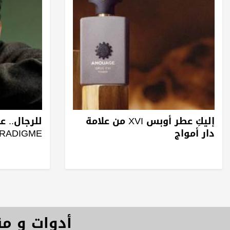
إليكِ عطر أوبس XVI من علامة
للرجال.. ع
دار أمواج
ARADIGME
أدوات و م