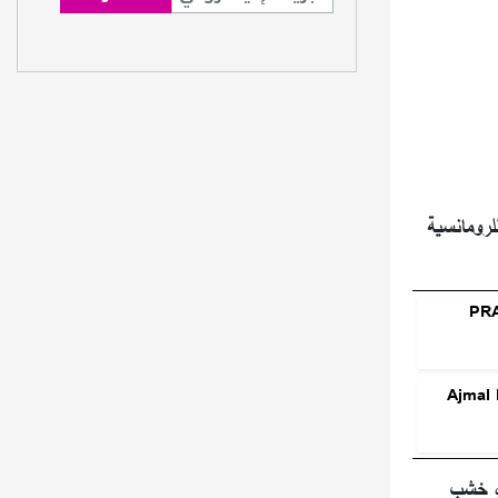
عطر Splendid Vanilla بوصفه نموذجاً للرومانسية
امة Ajmal Perfumes
ي، خشب