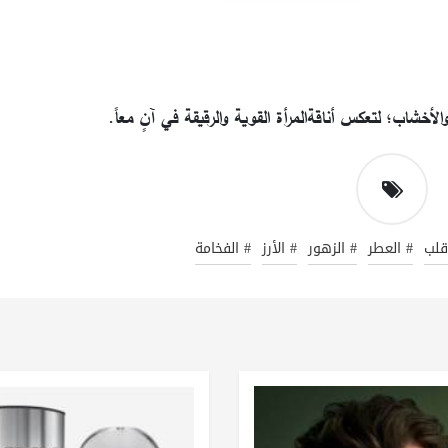
الأخشاب؛ لتعكس أناقةالمرأة القوية والرقيقة في آنٍ معاً.
قلب
# العطر
# الزهور
# الأرز
# الفخامة