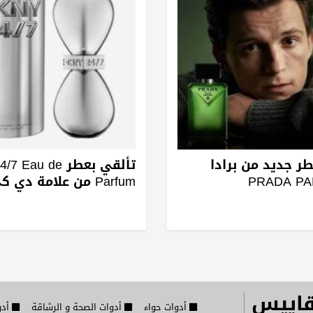
طر جديد من برادا
تألقي بعطر au de
PRADA P
Parfum من علامة دي كي إن واي
قاييس
أدوات حواء
أدوات الصحة و الرشاقة
أدو