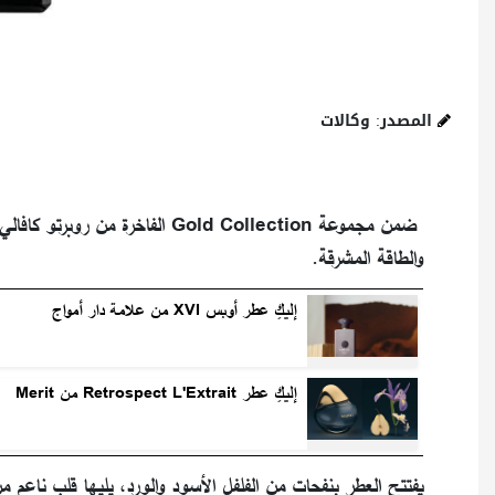
المصدر: وكالات
والطاقة المشرقة.
إليكِ عطر أوبس XVI من علامة دار أمواج
إليكِ عطر Retrospect L'Extrait من Merit
يفتتح العطر بنفحات من الفلفل الأسود والورد، يليها قلب ناعم م