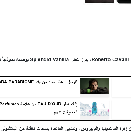
ضمن مجموعة Gold Collection الفاخرة من روبرتو كافالي Roberto Cavalli، يبرز 
للرجال.. عطر جديد من برادا PRADA PARADIGME
إليكِ عطر EAU D’OUD من عل
لجاذبية لا تقاوم
ن زهرة الماغنوليا والبابيروس، وتنتهي القاعدة بنفحات دافئة من الباتشول