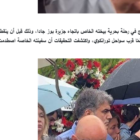
طس الماضي، بعدما خرج في رحلة بحرية بيخته الخاص باتجاه جزيرة بوز جادا، وذلك قبل أن ين
مًا قرب سواحل تورانكوي، واكتشفت التحقيقات أن سفينته الخاصة اصطدم