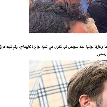
وغارقا جزئيا عند سواحل تورانكوي في شبه جزيرة كابيداج، ولم تجد فر
ق رسمي.