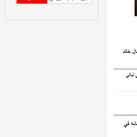
ال خالد
 ليالي
انه في