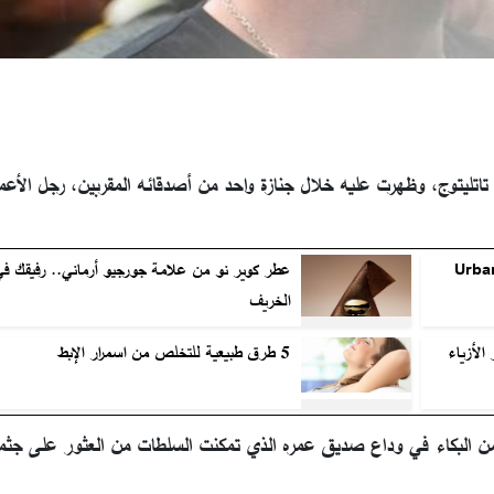
اتليتوج، وظهرت عليه خلال جنازة واحد من أصدقائه المقربين، رجل الأعم
لال العيون السائلة 24/7 Gliz-On من Urban
عطر كوير نو من علامة جورجيو أرماني.. رفيقك في
الخريف
من أشهر دور الأزياء
5 طرق طبيعية للتخلص من اسمرار الإبط
ر من البكاء في وداع صديق عمره الذي تمكنت السلطات من العثور على جثم