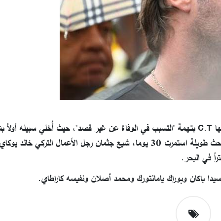
وبعد الاشتباه في اصطدام سفينة باليخت، أُلقي القبض على ربانها C.T بتهمة "التسبب في الوفاة عن غير قصد"، حيث أُخلي سبيله
أعيد توقيفه يوم 10 أغسطس بعد استئناف القرار، وبعد رحلة بحث طويلة استمرت 30 يوما، شيع جثمان رجل الأعمال الترك
دا باكان وبوراك يامانتورك ومحمد أصلان ونفيسه كاراطاي.