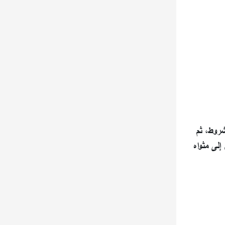
 أولاً بشروط، ثم
ي خالد يوكاي إلى مثواه