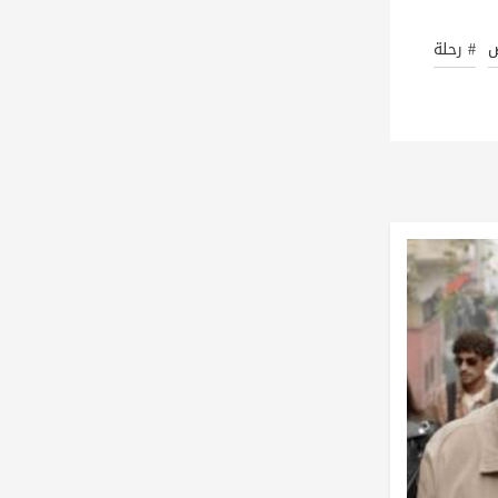
ض
# رحلة