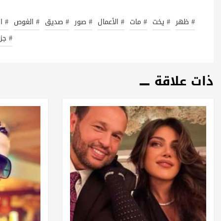
# ظهر
# يخت
# مات
# الأعمال
# صور
# صديق
# الغوص
# ا
# جزي
ذات علاقة