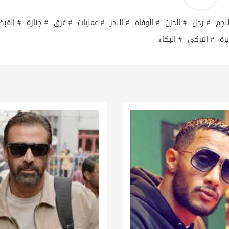
لنجم
# رجل
# الحزن
# الوفاة
# البحر
# عمليات
# غرق
# جنازة
# القب
رة
# التركي
# البكاء