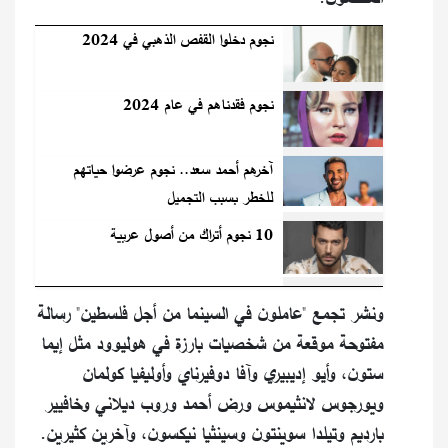
نجوم دخلوا القفص الذهبي في 2024
نجوم فقدناهم في عام 2024
آخرهم أحمد سعد.. نجوم عرضوا حياتهم
للخطر بسبب التجميل
10 نجوم أتراك من أصول عربية
ونشر تجمع "عاملون في السينما من أجل فلسطين" رسالة
مفتوحة موقعة من شخصيات بارزة في هوليوود مثل إيما
ستون، وأيو إديبيري وآفا دوفيرناي وأوليفيا كولمان
ويورجوس لانثيموس ورض أحمد وروب ديلاني وخافيير
بارديم وتيلدا سوينتون وسينثيا نيكسون، وآخرين كثيرين.