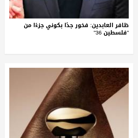
ظافر العابدين: فخور جدًا بكوني جزءًا من
"فلسطين 36"