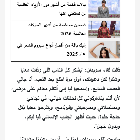
بدلات فخمة من أشهر دور الأزياء العالمية
لن تستغني عنها
فساتين محتشمة من أشهر الماركات
العالمية 2026
إليك باقة من أفضل أنواع سيروم الشعر في
عام 2025
قالت لقاء سويدان: "بشكر كل الناس اللى وقفت معايا
وشكرا لكل دعواتكم، أول مرة اطلع بعد التعب، أنا جالي
العصب السابع، واسمحوا ليا إنى أتكلم معاكم على مرضى،
لأن أنتم بتشاركوني كل لحظات حياتي، في نجاحي
ومسلسلاتي ومسرحياتي والبرنامج، وبتفرحوا معايا بكل
حاجة حلوة، حبيت أظهر الجانب الإنساني فيا ليكم،
وبدون خجل".
وتابعت لقاء سويدان: احنا بني آدمين وعندنا مشاكلنا