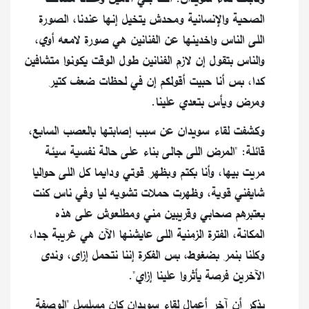
الصحية والإنسانية ومحدش يتخيل إنها عندنا، الصورة
اللى الناس واخدينها عن الفنانين هي صورة لامعه أوي،
والناس بتقول إن لازم الفنانين طول الوقت يكونوا متشافين
كدا، بس أنا حبيت أقولكم إن في لحظات ضعف كتير
ومرض ويأس بتعدي علينا.
وكشفت لقاء سويدان عن سبب إصابتها بالعصب السابع،
قائلة: "المرض اللى جالى بناء على حالة نفسية سيئة
مريت بيها، وأنا بكتم وبظهر قوتي ودايما كل اللى حواليا
شايفني قوية، وظهرت حملات تشويه ليا وفي ناس كنت
بعتبرهم صحابي وقريبين مني ومطلعوش على هذه
المكانة، الفترة الزمنية اللى عايشنها الآن هي غريبة جدا،
وكلنا بنمر بضغوط، بس الفكرة إننا نتحمل إزاى، وندى
الآخرين فرصة يأثروا علينا إزاي".
يذكر أن آخر أعمال لقاء سويدان كان مسلسل "الوصفة