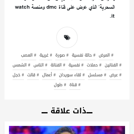
السحرية" الذي عرض على قناة dmc ومنصة watch
it.
# المرض
# حالة نفسية
# صورة
# غريبة
# العصب
# الفنانين
# حملات
# نفسية
# الفنانة
# الناس
# الشمس
# عرض
# مسلسل
# لقاء سويدان
# أعمال
# قالت
# خجل
# قناة
# طول
ذات علاقة