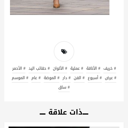
# خريف
# الأناقة
# عملية
# الألوان
# حقائب اليد
# الأحمر
# عرض
# أسبوع
# الفن
# دار
# الموضة
# عام
# الموسم
# ساق
ذات علاقة