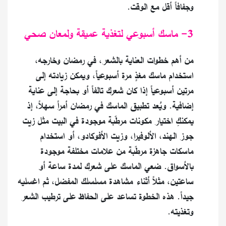
وجفافاً أقل مع الوقت.
3- ماسك أسبوعي لتغذية عميقة ولمعان صحي
من أهم خطوات العناية بالشعر، في رمضان وخارجه،
استخدام ماسك مغذٍ مرة أسبوعياً، ويمكن زيادته إلى
مرتين أسبوعياً إذا كان شعرك تالفاً أو بحاجة إلى عناية
إضافية. ويُعد تطبيق الماسك في رمضان أمراً سهلاً، إذ
يمكنكِ اختيار مكونات مرطّبة موجودة في البيت مثل زيت
جوز الهند، الألوفيرا، وزيت الأفوكادو، أو استخدام
ماسكات جاهزة مرطّبة من علامات مختلفة موجودة
بالأسواق. ضعي الماسك على شعرك لمدة ساعة أو
ساعتين، مثلاً أثناء مشاهدة مسلسلك المفضل، ثم اغسليه
جيداً. هذه الخطوة تساعد على الحفاظ على ترطيب الشعر
وتغذيته.