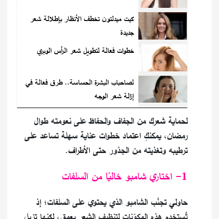
كيت ميدلتون تخطف الأنظار بإطلالة شعر
جديدة
خطوات فعالة لتطويل شعر الرأس الوبري
لصاحباب البشرة الحساسة.. طرق فعالة في
إزالة شعر الوجه
لحماية شعرك من الجفاف والحفاظ على نعومته طوال
رمضان، يمكنكِ اعتماد خطوات عناية سهلة تساعد على
ترطيبه وتغذيته من الجذور حتى الأطراف.
1- اختاري شامبو خاليًا من السلفات
حاولي تجنّب الشامبو الذي يحتوي على السلفات؛ إذ
تُستخدم هذه المكوّنات لتنظيف الشعر بعمق، لكنها تزيل