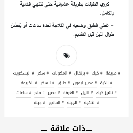
- كرري الطبقات بطريقة عشوائية حتى تنتهي الكمية
بالكامل.
- غطي الطبق وضعيه في الثلاجة لعدة ساعات أو يُفضّل
طوال الليل قبل التقديم.
# طريقة
# كيك
# برتقال
# المكونات
# سكر
# البسكويت
# الذرة
# عصير ليمون
# طبق
# السكر
# الكريمة
# تشيز كيك
# الليل
# الغرفة
# عصير
# ملح
# ساعات
# الثلاجة
# الجبنة
# المانجو
# جبنة
ذات علاقة