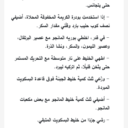
حتى يتجانس.
- إذا استخدمتِ بودرة الكريمة المخفوقة المحلاة، أضيفي
نصف كوب حليب بارد وقلّلي مقدار السكر.
- في قدر، اخلطي بوريه المانجو مع عصير البرتقال،
وعصير الليمون، والسكر، ونشا الذرة.
- اطهي الخليط على نار متوسطة مع التحريك المستمر
حتى يثخن قليلًا، ثم اتركيه ليبرد.
- وزّعي ثلث كمية خليط الجبنة فوق قاعدة البسكويت
المبردة.
- أضيفي ثلث كمية خليط المانجو مع بعض مكعبات
المانجو.
- رشي جزءًا من خليط البسكويت المتبقي.