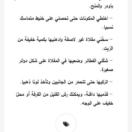
باودر والملح.
- اخلطي المكونات حتى تحصلي على خليط متماسك
نسبيا.
- سخّني مقلاة غير لاصقة وادهنيها بكمية خفيفة من
الزيت.
- شكّلي الفطائر وضعيها في المقلاة على شكل دوائر
صغيرة.
- اتركيها حتى تتحمّر من الجانبين وتأخذ لونا ذهبيا.
- قدّميها دافئة، ويمكنك رش القليل من القرفة أو محلّ
خفيف على الوجه.