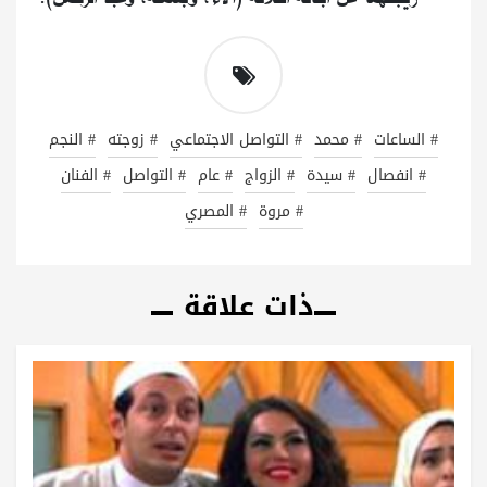
# الساعات
# محمد
# التواصل الاجتماعي
# زوجته
# النجم
# انفصال
# سيدة
# الزواج
# عام
# التواصل
# الفنان
# مروة
# المصري
ذات علاقة