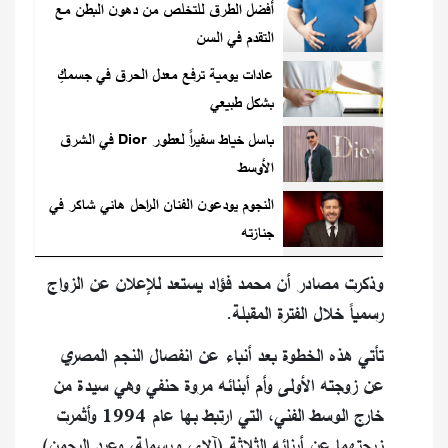
أفضل الطرق للتخلص من دهون البطن مع
التقدم في السن
عادات يومية ترفع معدل الحرق في جسمكِ
بشكل طبيعي
باسل خياط سفيراً لعطور Dior في الشرق
الأوسط
النجوم يودعون الفنان الراحل هاني شاكر في
جنازته
وذكرت مصادر أن محمد فؤاد يستعد للإعلان عن الزواج
رسمياً خلال الفترة المقبلة.
تأتي هذه الخطوة بعد أنباء عن انفصال النجم المصري
عن زوجته الأولى وأم أبنائه مروة حنفي وهي سيدة من
خارج الوسط الفني، التي ارتبط بها عام 1994 وأثمرت
زيجتهما عن أبنائه الثلاثة (آلاء، وبسملة، وعبد الرحمن).