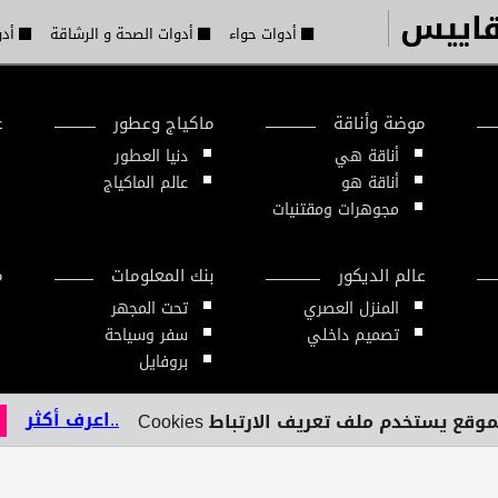
قاييس
أدوات حواء
أدوات الصحة و الرشاقة
أدو
موضة وأناقة
ماكياج وعطور
ع
أناقة هي
دنيا العطور
أناقة هو
عالم الماكياج
مجوهرات ومقتنيات
عالم الديكور
بنك المعلومات
م
المنزل العصري
تحت المجهر
تصميم داخلي
سفر وسياحة
بروفايل
..اعرف أكثر
وقع يستخدم ملف تعريف الارتباط Cookies