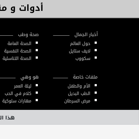
أدوات و م
أخبار الجمال
صحة وطب
حول العالم
الصحة العامة
لايف ستايل
الصحة النفسية
سكووب
الصحة التناسلية
ملفات خاصة
هو وهي
الأم والطفل
ليلة العمر
الطب البديل
كلام في الحب
مرض السرطان
مهارات سلوكية
هذا الم