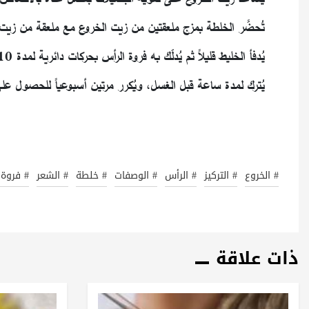
تُحضَّر الخلطة بمزج ملعقتين من زيت الخروع مع ملعقة من زيت جوز الهند وإضافة 5 
يُدفأ الخليط قليلاً ثم يُدلّك به فروة الرأس بحركات دائرية لمدة 10 دقائق مع التركيز على المناطق الخفيفة.
يُترك لمدة ساعة قبل الغسل، ويُكرر مرتين أسبوعياً للحصول عل
# الخروع
# التركيز
# الرأس
# الوصفات
# خلطة
# الشعر
# فروة 
ذات علاقة