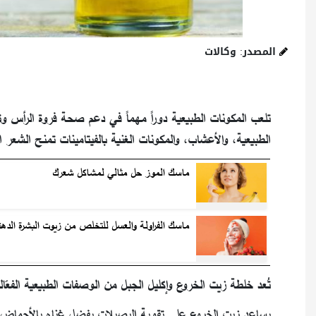
المصدر: وكالات
تلعب المكونات الطبيعية دوراً مهماً في دعم صحة فروة الرأس 
الطبيعية، والأعشاب، والمكونات الغنية بالفيتامينات تمنح الشعر ا
ماسك الموز حل مثالي لمشاكل شعرك
ماسك الفراولة والعسل للتخلص من زيوت البشرة الدهن
تُعد خلطة زيت الخروع وإكليل الجبل من الوصفات الطبيعية الفعّا
يساعد زيت الخروع على تقوية البصيلات بفضل غناه بالأحماض الدهنية وفيتامين E، بينما ينشّط زيت إكليل الجبل 