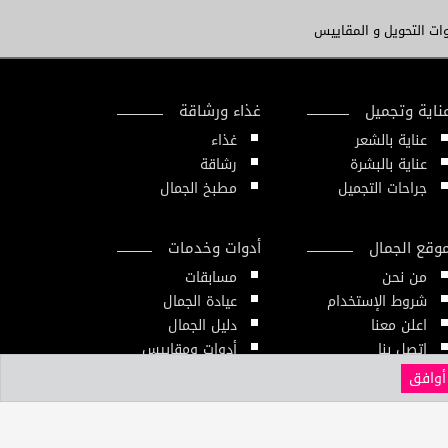
ات التحويل و المقاييس
ناية وتجميل
غذاء ورشاقة
عناية بالشعر
غذاء
عناية بالبشرة
رشاقة
جراحات التجميل
مطبخ الجمال
وقع الجمال
أدوات وخدمات
من نحن
مسابقات
شروط الإستخدام
عيادة الجمال
اعلن معنا
دليل الجمال
إتصل بنا
أدوات ومقاييس
النشرة الإلكترونية
أوافق
2020 © All Rights Reserved. Powered by