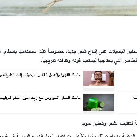
وتحفيز البصيلات على إنتاج شعر جديد، خصوصاً عند استخدامها بانتظام. ف
لعناصر التي يحتاجها ليستعيد قوته وكثافته تدريجياً.
ماسك القهوة والعسل لتقشير البشرة.. إليك الطريقة وال
ية
ماسك الخيار المهروس مع زيت اللوز الحلو لترطيب 
لة لتكثيف الشعر وتحفيز نموه.
الدورة الدموية في فروة الرأس.