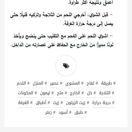
أعمق ونتيجة أكثر طراوة.
- قبل الشوي، أخرجي اللحم من الثلاجة واتركيه قليلًا حتى
يصل إلى درجة حرارة الغرفة.
- اشوي اللحم على الفحم مع التقليب حتى ينضج ويأخذ
لونًا مميزًا من الخارج مع الحفاظ على عصارته من الداخل.
# طريقة
# تفاح
# المشوي
# عصير
# المنزل
# اللحم
# الثلاجة
# خل
# الخارج
# ملح
# ليمون
# المكونات
# درجة حرارة
# زيت الزيتون
# زيت
# أطباق
# الغرفة
# طبق
# أسود
# زعتر