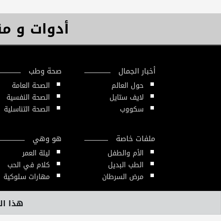
أدوات و م
أخبار الجمال
صحة وطب
حول العالم
الصحة العامة
لايف ستايل
الصحة النفسية
سكووب
الصحة التناسلية
ملفات خاصة
هو وهي
الأم والطفل
ليلة العمر
الطب البديل
كلام في الحب
مرض السرطان
مهارات سلوكية
هذا الم