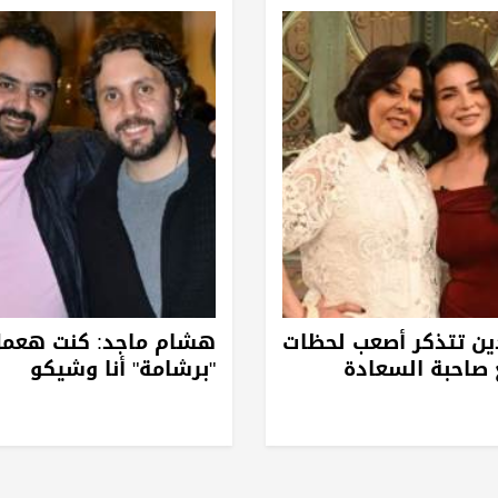
ين تتذكر أصعب لحظات
هشام ماجد: كنت هعمل
 صاحبة السعادة
"برشامة" أنا وشيكو