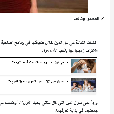
المصدر: وكالات
كشفت الفنانة مي عز الدين خلال ضيافتها في برنامج "صاحبة 
واعتراف زوجها لها بالحب لأول مرة.
ما هي فوائد سيروم السالسليك أسيد للوجه؟
ما الفرق بين نزلات البرد الفيروسية والبكتيرية؟
ورداً على سؤال "مين اللي قال للثاني بحبك الأول؟"، أوضحت مي
جمعتهما في بداية تعارفهما.