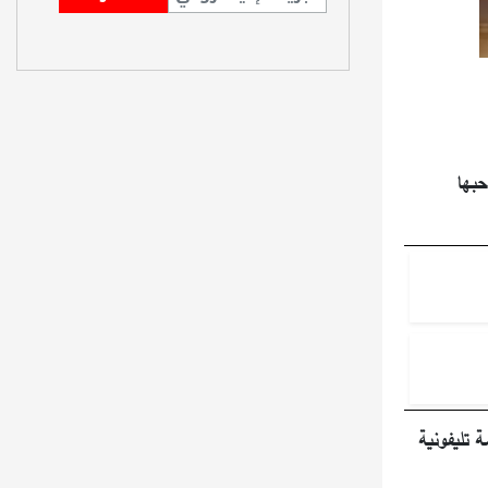
حبها
 تليفونية