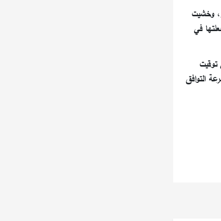
ر، وخشيت
علتها في
 توقيت
عة التوافق