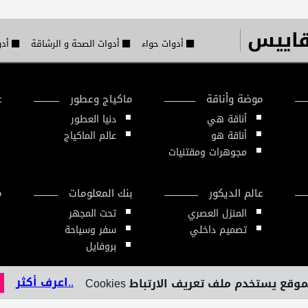
قاييس
أدوات حواء
أدوات الصحة و الرشاقة
أدو
موضة وأناقة
ماكياج وعطور
ع
أناقة هي
دنيا العطور
أناقة هو
عالم الماكياج
مجوهرات ومقتنيات
عالم الديكور
بنك المعلومات
م
المنزل العصري
تحت المجهر
تصميم داخلي
سفر وسياحة
بروفايل
..اعرف أكثر
وقع يستخدم ملف تعريف الارتباط Cookies