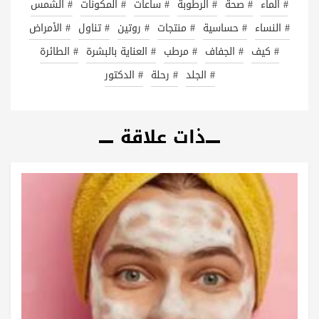
# الماء
# صحة
# الرطوبة
# ساعات
# المكونات
# الشمس
# النساء
# حساسية
# منتجات
# روتين
# تناول
# الأمراض
# كيف
# الجفاف
# مرطب
# العناية بالبشرة
# الطائرة
# الجلد
# رحلة
# الدكتور
ذات علاقة