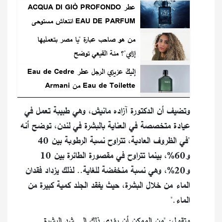
عطر ACQUA DI GIÒ PROFONDO
EAU DE PARFUM انتعاش مستوحى
من البحر
من هو صاحب عبارة "يا مصر بتعمليها
إزاي"؟ منة القيعي توضح
إليكَ عزيزي الرجل عطر Eau de Cedre
Eau de Toilette من Armani
Beauty
وتضيف أن الدكتورة آزاده مانيش، وهي طبيبة تعمل في
عيادة متخصصة في العناية بالبشرة في لندن، توضح أنه
"في الظروف العادية، تتراوح نسبة الرطوبة بين 40
و60%، بينما تتراوح في مقصورة الطائرة بين 10
و20%، وهي نسبة منخفضة للغاية.. لذلك يزداد فقدان
الماء من خلال البشرة، حيث يفقد الجلد كمية كبيرة من
الماء."
وتقول: "من الممكن أن يؤدي ذلك إلى شد البشرة