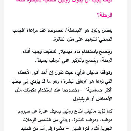
الرحلة؟
يفضل برنارد هو "البساطة"، خصوصا عند مراعاة "الجانب
الصحي" للتواجد على متن الطائرة.
وينصح باستخدام ماء ميسيلار لتنظيف وجهه أثناء
الرحلة، وينصح بالتركيز على "مرطب بسيط".
وتوافقه مانيش الرأي، حيث تقول إن أحد أكبر الأخطاء
التي تراها هو "إرهاق البشرة"، وهو ما قد يؤدي إلى جعلها
"أكثر حساسية" - وخصوصا عند استخدام مكونات مثل
الأحماض أو الريتينول.
كما تؤيد مانيش اتباع روتين بسيط، عبارة عن سيروم
مرطب، ومرطب للبشرة، وواقي من الشمس للرحلات
الجوية أثناء فترة النهار - مشيرة إلى أنه من المفيد