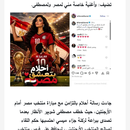
تضيف: وأغنية خاصة مني لمصر ولمصطفى.
جاءت رسالة أحلام بالتزامن مع مباراة منتخب مصر أمام
الأرجنتين، حيث خطف مصطفى شوبير الأنظار بعدما
تصدى ببراعة لركلة جزاء ميسي احتسبها حكم اللقاء
لصالح المنتخب الأرجنتيني، ليحافظ على فرص منتخب