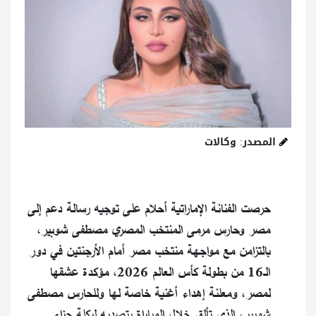
المصدر: وكالات
حرصت الفنانة الإماراتية أحلام على توجيه رسالة دعم إلى
مصر وحارس مرمى المنتخب المصري مصطفى شوبير،
بالتزامن مع مواجهة منتخب مصر أمام الأرجنتين في دور
الـ16 من بطولة كأس العالم 2026، مؤكدة عشقها
لمصر، ومعلنة إهداء أغنية خاصة لها وللحارس مصطفى
شوبير، الذي تألق خلال المباراة بتصديه لركلة جزاء