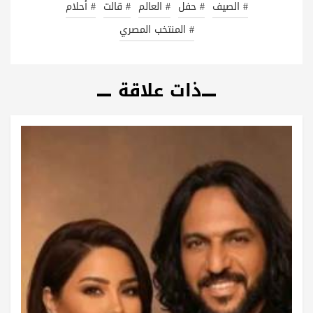
# الصيف
# حفل
# العالم
# قالت
# أحلام
# المنتخب المصري
ذات علاقة