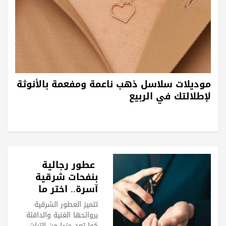
موديلات سلاسل ذهب ناعمة ومفعمة بالأنوثة
لإطلالتك في الربيع
عطور رجالية
بنفحات شرقية
آسرة.. اختر ما
يناسبك
تتميز العطور الشرقية
بروائحها الغنية والدافئة
كما تعد جزءا من التراث