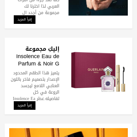
العربي لذا اخترنا لك
مجموعة من أجدد ال
إقرأ المزيد
إليكِ مجموعة
Insolence Eau de
Parfum & Noir G
Ramadan Set من
يتميز هذا الطقم المحدود
غيرلان Guerlain
الإصدار بتصميم فاخر باللون
العنابي اللامع ليجسد
الروعة في كل
تفاصيله.عطر Insolence Ea
إقرأ المزيد