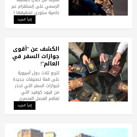
الرسمي على إنستغرام عبر
خاصية ستوري لشقيقها ا
إقرأ المزيد
الكشف عن "أقوى
جوازات السفر في
العالم"!
تتربع ثلاث دول آسيوية
على قمة تصنيفات جديدة
لجوازات السفر التي تحذر
من قيود كوفيد التي
تفاقم الفصل العنصري
إقرأ المزيد