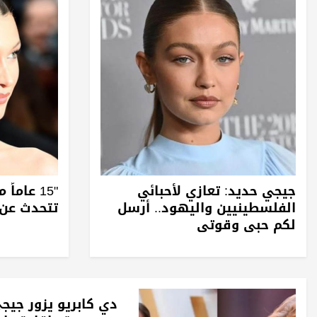
جيجي حديد: تعازي لأحبائي
"15 عاما
الفلسطينيين واليهود.. أرسل
تتحدث عن
لكم حبي وقوتي
دي كابريو يزور جيج