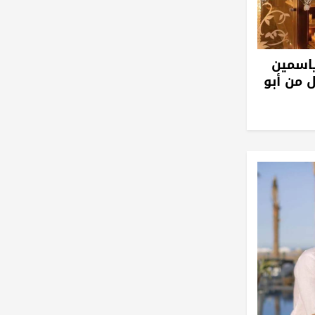
ياسمين
 من أبو