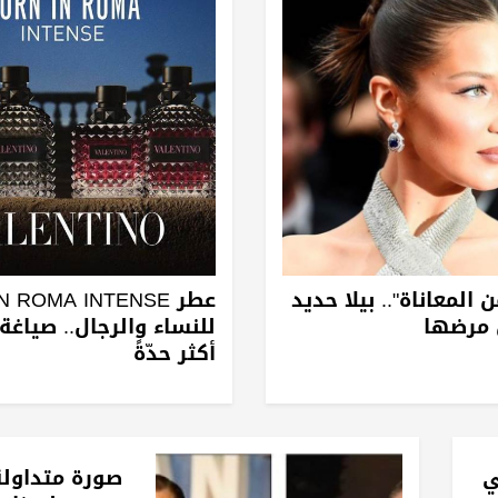
ً من المعاناة".. بيلا حديد
عطر  ROMA INTENSE
 مرضها
للنساء والرجال.. صياغة
أكثر حدّةً
ي
صورة متداول