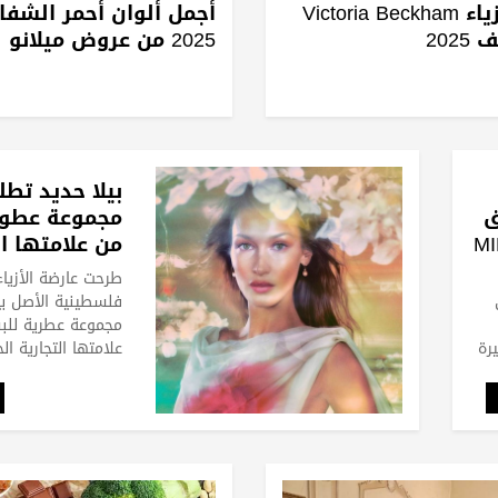
مجموعة أزياء Victoria Beckham
أجمل ألوان أحمر الشف
202
2025 من عروض ميلانو
بيلا حديد تط
ق
مجموعة عطور
MILLIO
من علامتها ال
الجديدة
طرحت عارضة الأزياء 
فلسطينية الأصل بي
مجموعة عطرية للب
يرة
علامتها التجارية الجدي