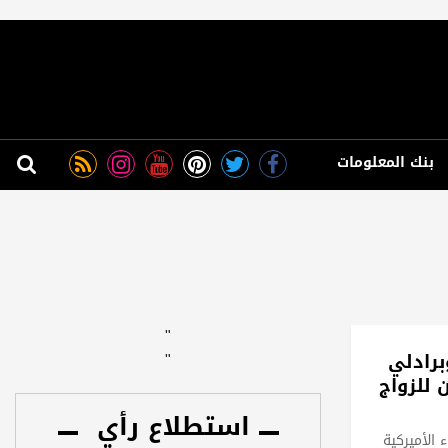
بنك المعلومات
"
برادلي
"
 للزواج
استطلاع رأي
 الأميركية