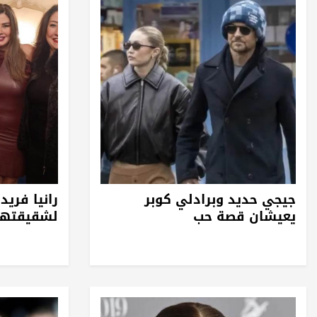
جيجي حديد وبرادلي كوبر
رانيا فري
يعيشان قصة حب
لشقيقتها 