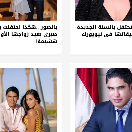
تحتفل بالسنة الجديدة
بالصور ..هكذا احتفلت 
قاتها فى نيويورك
صبري بعيد زواجها الأول
هشيمة!