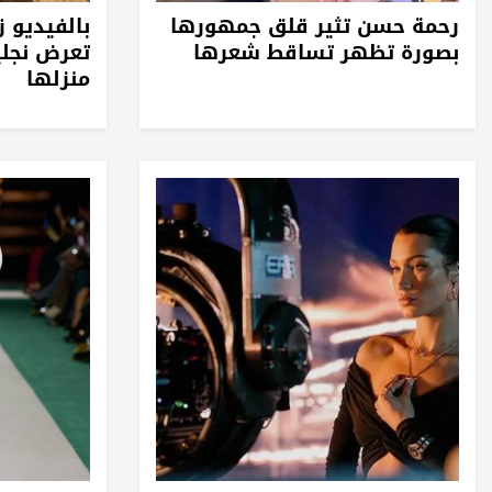
رحمة حسن تثير قلق جمهورها
بالفيديو 
بصورة تظهر تساقط شعرها
تعرض نجل
منزلها