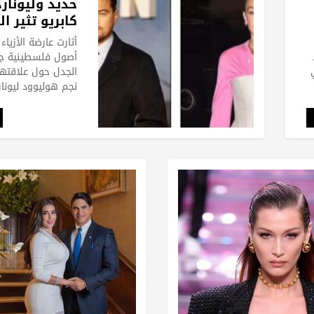
حديد وليونار
كابريو تثير 
حول علاقتهم
أثارت عارضة الأزياء
أصول فلسطينية ج
الجدل حول علاقتها
نجم هوليوود ليونا