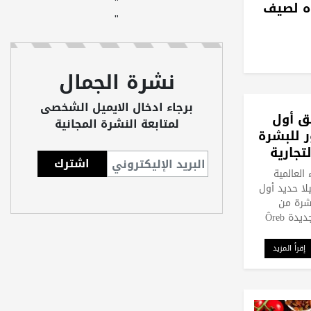
"
اه لصيف
"
نشرة الجمال
برجاء ادخال الايميل الشخصى
لق أول
لمتابعة النشرة المجانية
 للبشرة
تجارية
العالمية
لا حديد أول
شرة من
دة Ôreb
إقرأ المزيد