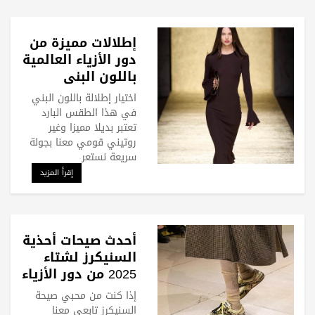
إطلالات مميزة من
دور الأزياء العالمية
باللون البني
لموسم الاحتفالات
اختيار إطلالة باللون البني
في هذا الطقس البارد
تعتبر بديلا مميزا وغير
روتيني قومي معنا بجولة
سريعة نستعر
إقرأ المزيد
أحدث صيحات أحذية
السنيكرز لشتاء
2025 من دور الأزياء
العالمية
إذا كنت من محبي صيحة
السنيكرز تابعي معنا