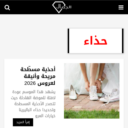
حذاء
أحذية مسطّحة
مريحة وأنيقة
لعروس 2026
يشهد هذا الموسم عودة
لافتة للموضة الهادئة حيث
تتصدر الأحذية المسطحة
وتحديدا حذاء الباليرينا
خيارات العرو
إقرأ المزيد