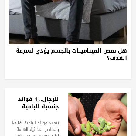
هل نقص الفيتامينات بالجسم يؤدي لسرعة
القذف؟
للرجال.. 4 فوائد
جنسية للبامية
تتعدد فوائد البامية لغناها
بالعناصر الغذائية الهامة
لبناء وصحة الجسد.. كما