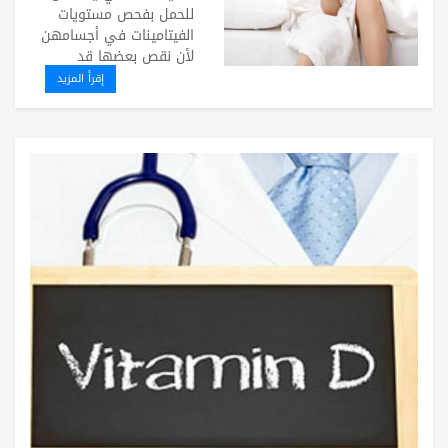
للحمل بفحص مستويات
الفيتامينات في أجسامهن
لأن نقص بعضها قد
إقرأ المزيد