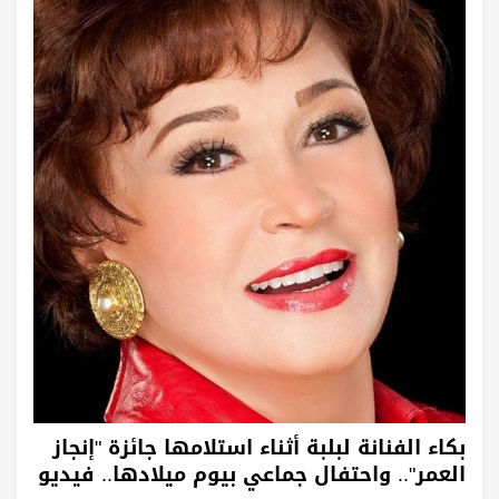
بكاء الفنانة لبلبة أثناء استلامها جائزة "إنجاز
العمر".. واحتفال جماعي بيوم ميلادها.. فيديو