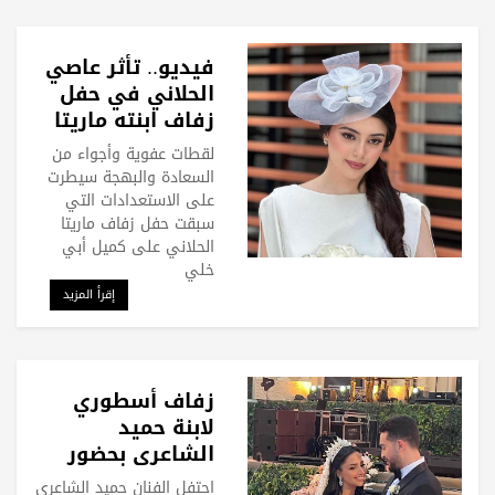
فيديو.. تأثر عاصي
الحلاني في حفل
زفاف ابنته ماريتا
الحلاني
لقطات عفوية وأجواء من
السعادة والبهجة سيطرت
على الاستعدادات التي
سبقت حفل زفاف ماريتا
الحلاني على كميل أبي
خلي
إقرأ المزيد
زفاف أسطوري
لابنة حميد
الشاعري بحضور
عمرو دياب
احتفل الفنان حميد الشاعري