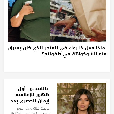
ماذا فعل ذا روك في المتجر الذي كان يسرق
منه الشوكولاتة في طفولته؟
بالفيديو.. أول
ظهور للإعلامية
إيمان الحصري بعد
عودتها من رحلة
عرضت قناة dmc اليوم
مرض طويلة
السبت لقطات من استقبال