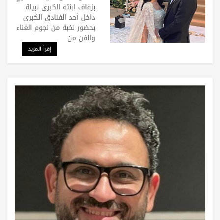
وحماقي
بزفاف ابنته الكبرى نبيلة
داخل أحد الفنادق الكبرى
بحضور نخبة من نجوم الغناء
والفن من
إقرأ المزيد