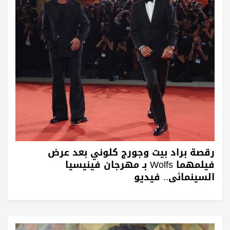
رقصة براد بيت وجورج كلوني بعد عرض
فيلمهما Wolfs بـ مهرجان فينيسيا
السينمائي.. فيديو