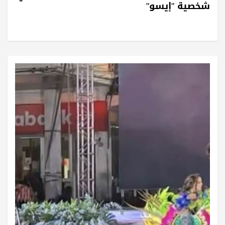
شخصية "إيسو"