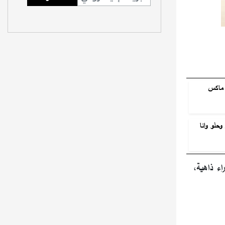
 ماكس
حلو وانا
اء ذاهية،