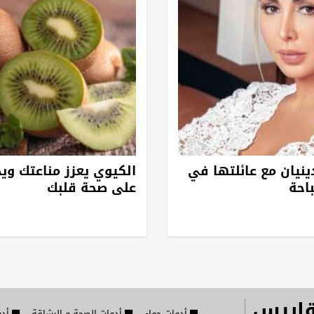
ينيان مع عائلتها في
الكيوي يعزز مناعتك وي
باحة
على صحة قلبك
قاييس
أدوات حواء
أدوات الصحة و الرشاقة
أدو