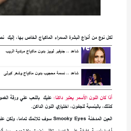
لكل نوع من أنواع البشرة السمراء الماكياج الخاص بها، إليك نص
شاهد .. جنيفير لوبيز بدون ماكياج مرتدية الروب
شاهد .. نسمة محجوب بدون ماكياج وشعر كيرلى
أذا كان اللون الأسمر يعتبر داكنا:
عليك باللعب علي ورقة الغموض 
كذلك، بالبنسبة للجفون، اختياري اللون الداكن.
العين المدخنة Smooky Eyes سوف تلائمك تماما، ولكن عليك نسيان الكحل إذا كنت لا تريدين أن تسقطي ذلك الغموض.
أخيرا بلمسة خفيفة على الخدين، تظلي نضرة، ولا تجمعي بين ألوا