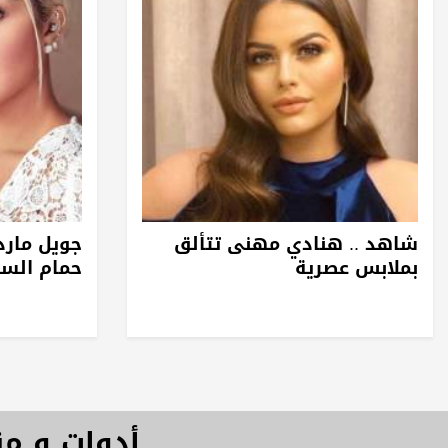
شاهد .. هنادي مهنى تتألق
جويل مارد
بملابس عصرية
حمام الس
أدوات و م