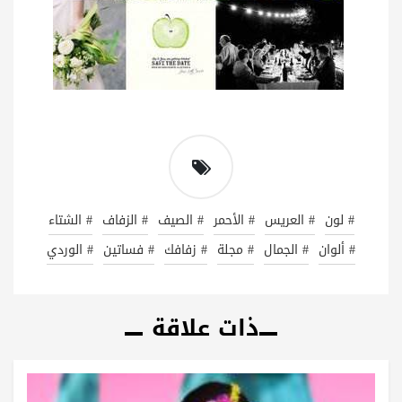
# لون
# العريس
# الأحمر
# الصيف
# الزفاف
# الشتاء
# ألوان
# الجمال
# مجلة
# زفافك
# فساتين
# الوردي
ذات علاقة