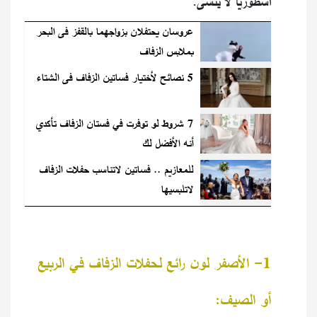
أسطورياً لا يُنسى.
عروسان يحتفلان بزواجهما بالقفز فى البحر
بملابس الزفاف
5 نصائح لأختيار فساتين الزفاف فى الشتاء
7 شروط لو توفرت في فستان الزفاف تأكدي
أنه الأفضل لك
للمعازيم .. فساتين لاتناسب حفلات الزفاف
لاتلبسيها
1- الأصفر لون رائع لحفلات الزفاف في الربيع
أو الصيف: