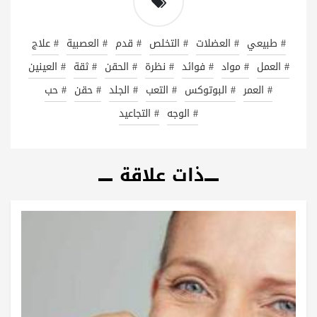
# طبيعي
# العضلات
# التخلص
# قدم
# العصبية
# علاج
# العمل
# مواد
# فوائد
# نظرة
# الحقن
# ثقة
# العينين
# العمر
# البوتوكس
# التعب
# الجلد
# حقن
# حب
# الوجه
# التجاعيد
ذات علاقة