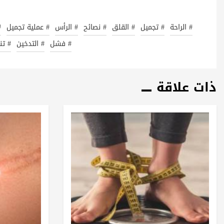
# الراحة
# تجميل
# القلق
# نصائح
# الرأس
# عملية تجميل
#
# فشل
# التدخين
# تن
ذات علاقة