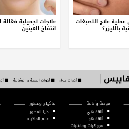
عملية علاج التصبغات
علاجات تجميلية فعّالة 
ية بالليزر؟
انتفاخ العينين
قاييس
أدوات حواء
أدوات الصحة و الرشاقة
أدو
موضة وأناقة
ماكياج وعطور
ع
أناقة هي
دنيا العطور
أناقة هو
عالم الماكياج
مجوهرات ومقتنيات