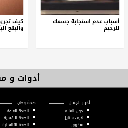
أسباب عدم استجابة جسمك
كيف تجري 
للرجيم
والبقع البن
أدوات و م
أخبار الجمال
صحة وطب
حول العالم
الصحة العامة
لايف ستايل
الصحة النفسية
سكووب
الصحة التناسلية