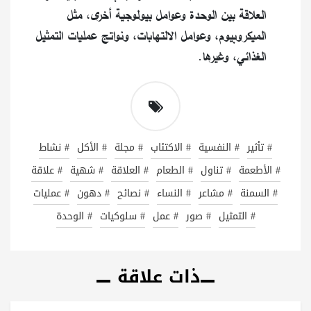
العلاقة بين الوحدة وعوامل بيولوجية أخرى، مثل
الميكروبيوم، وعوامل الالتهابات، ونواتج عمليات التمثيل
الغذائي، وغيرها.
# تأثير
# النفسية
# الاكتئاب
# مجلة
# الأكل
# نشاط
# الأطعمة
# تناول
# الطعام
# العلاقة
# شهية
# علاقة
# السمنة
# مشاعر
# النساء
# نصائح
# دهون
# عمليات
# التمثيل
# صور
# عمل
# سلوكيات
# الوحدة
ذات علاقة