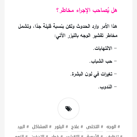
هل يُصاحب الإجراء مخاطر؟
هذا الأمر وارد الحدوث ولكن بنسبة قليلة جدًا، وتشمل
مخاطر تقشير الوجه بالليزر الآتي:
- الالتهابات.
- حب الشباب.
- تغيرات في لون البشرة.
- الندوب.
# الوجه
# التخلص
# علاج
# البثور
# المشاكل
# البرد
# تنظيف
# الأدوية
# التقشير
# خطر
# التدخين
# النوم