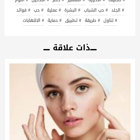
# الجلد
# حب الشباب
# البشرة
# عملية
# حب
# فوائد
# تناول
# طريقة
# تطبيق
# حماية
# الالتهابات
ذات علاقة