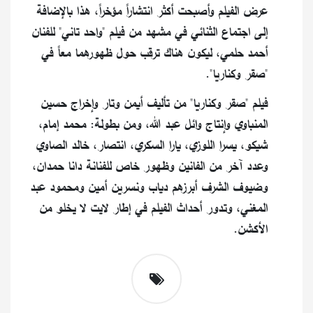
عرض الفيلم وأصبحت أكثر انتشاراً مؤخراً، هذا بالإضافة
إلى اجتماع الثنائي في مشهد من فيلم "واحد تاني" للفنان
أحمد حلمي، ليكون هناك ترقب حول ظهورهما معاً في
"صقر وكناريا".
فيلم "صقر وكناريا" من تأليف أيمن وتار وإخراج حسين
المنباوي وإنتاج وائل عبد الله، ومن بطولة: محمد إمام،
شيكو، يسرا اللوزي، يارا السكري، انتصار، خالد الصاوي
وعدد آخر من الفانين وظهور خاص للفنانة دانا حمدان،
وضيوف الشرف أبرزهم دياب ونسرين أمين ومحمود عبد
المغني، وتدور أحداث الفيلم في إطار لايت لا يخلو من
الأكشن.