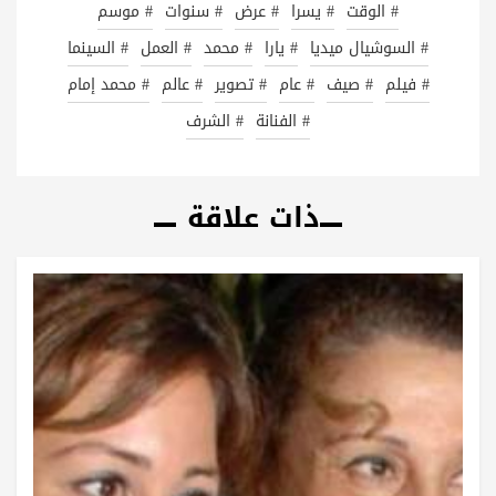
# الوقت
# يسرا
# عرض
# سنوات
# موسم
# السوشيال ميديا
# يارا
# محمد
# العمل
# السينما
# فيلم
# صيف
# عام
# تصوير
# عالم
# محمد إمام
# الفنانة
# الشرف
ذات علاقة