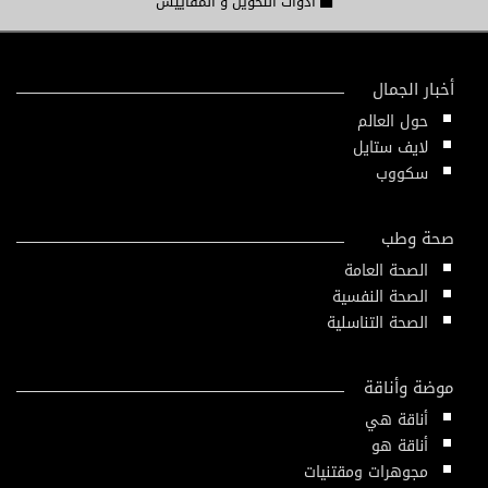
أدوات التحويل و المقاييس
أخبار الجمال
حول العالم
لايف ستايل
سكووب
صحة وطب
الصحة العامة
الصحة النفسية
الصحة التناسلية
موضة وأناقة
أناقة هي
أناقة هو
مجوهرات ومقتنيات