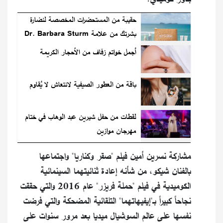
حقيبة من المستحضرات المخصصة لنضارة
بشرتك من علامة Dr. Barbara Sturm
أجمل خواتم زفاف من الأحجار الكريمة
باقة من العطور الصيفية لانتعاش لا يُقاوم
لقطات من حفل شيرين عبد الوهاب في ختام
مهرجان موازين
مشاركة نسرين أمين فيلم "صقر وكناريا" واجتماعها
بالفنان شيكو، من شأنه إعادة ثنائيتهما السينمائية
الكوميدية في فيلم "حملة فريزر" عام 2016 والتي حققت
نجاحاً كبيراً بـ"إيفيهاتهما" التلقائية المضحكة والتي فرضت
نفسها على عالم السوشيال ميديا بعد مرور سنوات على