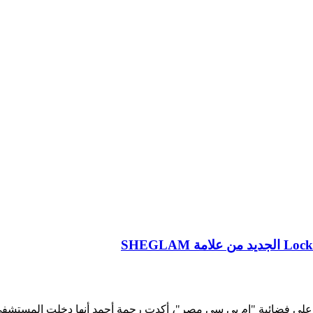
على فضائية "إم بي سي مصر"، أكدت رحمة أحمد أنها دخلت المستشفى