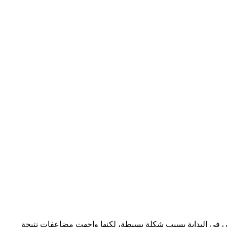
 في البداية بسبب شكلة بسيطة، لكنها واجهت مضاعفات نتيجة