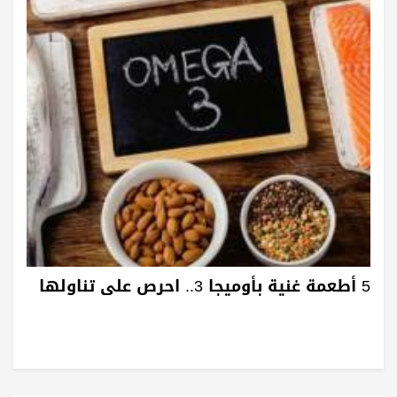
5 أطعمة غنية بأوميجا 3.. احرص على تناولها