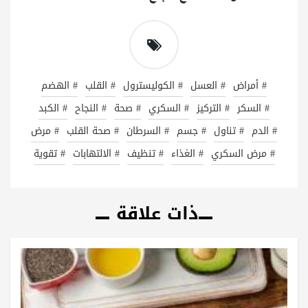
# أمراض
# العسل
# الكوليسترول
# القلب
# الهضم
# السكر
# التركيز
# السكري
# صحة
# النجاح
# الكبد
# الدم
# تناول
# جسم
# السرطان
# صحة القلب
# مرض
# مرض السكري
# الغذاء
# تنظيف
# الالتهابات
# تقوية
ذات علاقة