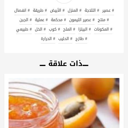
# عصير
# الثلاجة
# المنزل
# الأبيض
# طريقة
# انفصال
# منتج
# عصير الليمون
# محكمة
# عملية
# الجبن
# المكونات
# البيتزا
# الملح
# كوب
# الخل
# طبيعي
# طازج
# الحليب
# الحرارة
ذات علاقة