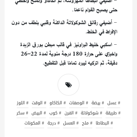
- أضيفي البطاطا المهروسة، ثم الكاكاو والملح واخلطي
حتى يصبح القوام ناعمًا.
- أضيفي رقائق الشوكولاتة الداكنة وقلبي بلطف من دون
الإفراط في الخلط.
- اسكبي خليط البراونيز في قالب مبطن بورق الزبدة
واخبزي على حرارة 180 درجة مئوية لمدة 22–26
دقيقة، ثم اتركيه ليبرد تمامًا قبل التقطيع.
# عسل
# بيضة
# الوصفات
# الكاكاو
# الوقت
# اللوز
# طريقة
# شوكولاتة
# الفرن
# كوب
# البيض
# سكر
# البطاطا
# ملح
# العسل
# درجة
# المكونات