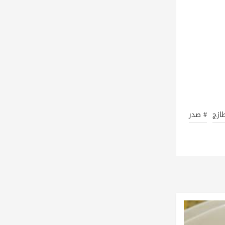
ازج
# صدر