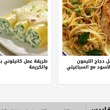
 دجاج الليمون
طريقة عمل كانيلوني با
لأسود مع السباغيتي
والكريمة
قاييس