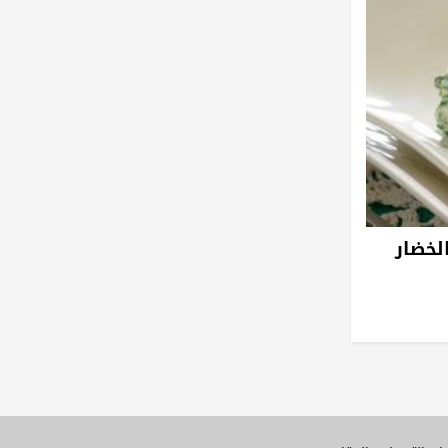
لخضار