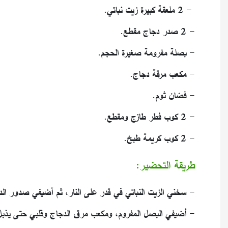
- 2 ملعقة كبيرة زيت نباتي.
- 2 صدر دجاج مقطع.
- بصلة مفرومة صغيرة الحجم.
- مكعب مرقة دجاج.
- فصّان ثوم.
- 2 كوب فطر طازج ومقطع.
- 2 كوب كريمة طبخ.
طريقة التحضير:
- سخني الزيت النباتي في قدر على النار، ثم أضيفي صدور الدج
- أضيفي البصل المفروم، ومكعب مرق الدجاج وقلبي حتى يذبل