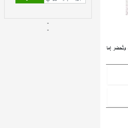
"
"
 وتُحضر إما