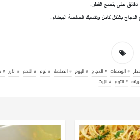
فطر
# الوصفات
# الدجاج
# اليوم
# الصلصة
# ثوم
# اللحم
# الأرز
# ط
ريقة
# الثوم
# الزيت