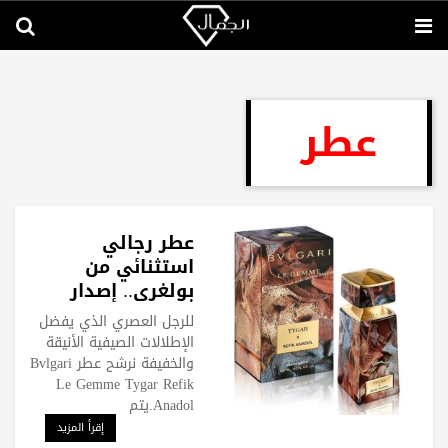
عطر
عطر رجالي
استثنائي من
بولغري.. إصدار
"بولغري لي جيمي
للرجل العصري الذي يفضل
تايغر × رفيق
الإطلالات الصيفية الأنيقة
أناضول"
والخفيفة نرشح عطر Bvlgari
Le Gemme Tygar Refik
Anadol.يتم
إقرأ المزيد