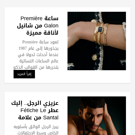
ساعة Première
Galon من شانيل
لأناقة مميزة
تعود ساعة Première
بجذورها إلى عام 1987
عندما أحدثت تحولا في
عالم الساعات النسائية
بتحررها من القوالب الذكو
إقرأ المزيد
عزيزي الرجل.. إليك
عطر Fétiche Le
Santal من علامة
كريستيان لوبوتان
يبرز الرجل الواثق بأسلوبه
الخاص وسط الاحتفالات