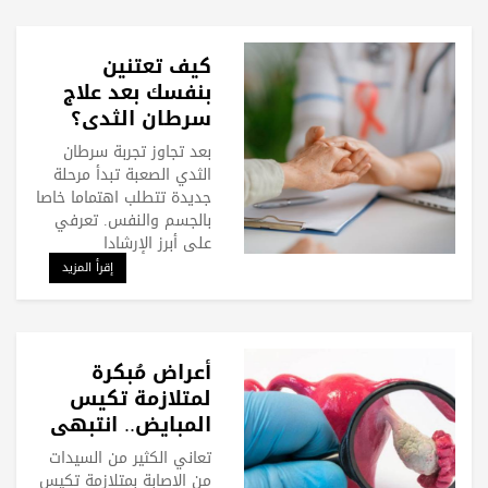
كيف تعتنين
بنفسك بعد علاج
سرطان الثدي؟
بعد تجاوز تجربة سرطان
الثدي الصعبة تبدأ مرحلة
جديدة تتطلب اهتماما خاصا
بالجسم والنفس. تعرفي
على أبرز الإرشادا
إقرأ المزيد
أعراض مُبكرة
لمتلازمة تكيس
المبايض.. انتبهي
لها
تعاني الكثير من السيدات
من الإصابة بمتلازمة تكيس