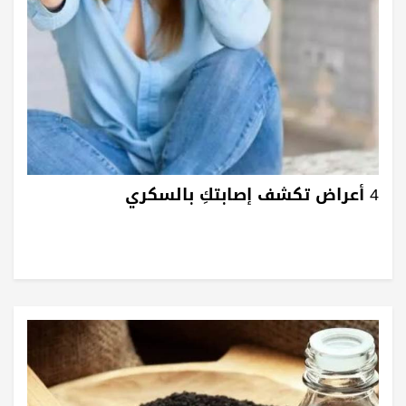
4 أعراض تكشف إصابتكِ بالسكري